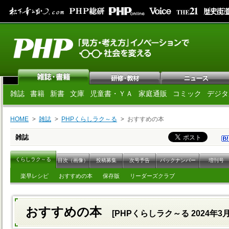
雑誌
書籍
新書
文庫
児童書・ＹＡ
家庭通販
コミック
デジタ
HOME
雑誌
PHPくらしラク～る
おすすめの本
雑誌
くらしラク～る
目次（画像）
投稿募集
次号予告
バックナンバー
増刊号
楽早レシピ
おすすめの本
保存版
リーダーズクラブ
おすすめの本
[PHPくらしラク～る 2024年3月