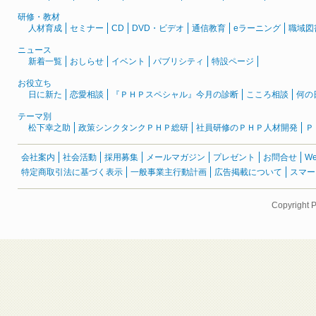
研修・教材
人材育成
セミナー
CD
DVD・ビデオ
通信教育
eラーニング
職域図
ニュース
新着一覧
おしらせ
イベント
パブリシティ
特設ページ
お役立ち
日に新た
恋愛相談
『ＰＨＰスペシャル』今月の診断
こころ相談
何の
テーマ別
松下幸之助
政策シンクタンクＰＨＰ総研
社員研修のＰＨＰ人材開発
Ｐ
会社案内
社会活動
採用募集
メールマガジン
プレゼント
お問合せ
W
特定商取引法に基づく表示
一般事業主行動計画
広告掲載について
スマー
Copyright 