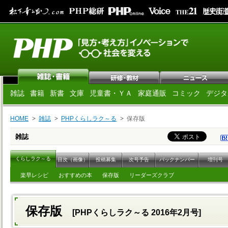
雑誌
書籍
新書
文庫
児童書・ＹＡ
家庭通販
コミック
デジタ
HOME
雑誌
PHPくらしラク～る
保存版
雑誌
くらしラク～る
目次（画像）
投稿募集
次号予告
バックナンバー
増刊号
楽早レシピ
おすすめの本
保存版
リーダーズクラブ
保存版
[PHPくらしラク～る 2016年2月号]