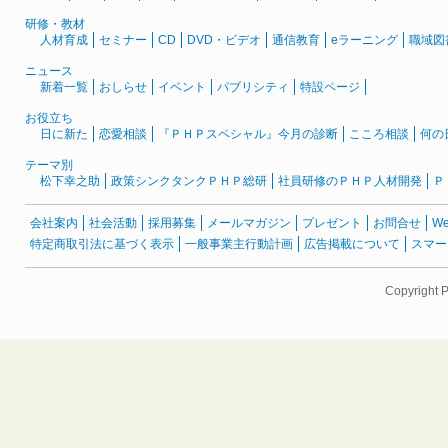
研修・教材
人材育成
セミナー
CD
DVD・ビデオ
通信教育
eラーニング
職域図
ニュース
新着一覧
おしらせ
イベント
パブリシティ
特設ページ
お役立ち
日に新た
恋愛相談
『ＰＨＰスペシャル』今月の診断
こころ相談
何の
テーマ別
松下幸之助
政策シンクタンクＰＨＰ総研
社員研修のＰＨＰ人材開発
Ｐ
会社案内
社会活動
採用募集
メールマガジン
プレゼント
お問合せ
W
特定商取引法に基づく表示
一般事業主行動計画
広告掲載について
スマー
Copyright 