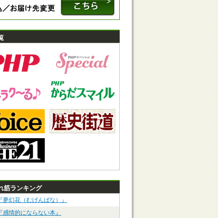
覧
れ筋ランキング
『夢幻花（むげんばな）』
『感情的にならない本』