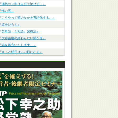
『病気の９割は自分で治せる！』
『怖い客』
『こうやって頭のなかを言語化する。』
『道をひらく』
『英単語「１万語」習得法』
『大谷吉継の終わらない関ケ原』
『猫を処方いたします。』
『きっと明日はいい日になる』