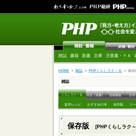
雑誌
書籍
新書
文庫
児童書・ＹＡ
HOME
雑誌
PHPくらしラク～る
保存
雑誌
くらしラク～る
目次（画像）
投稿募集
次号
楽早レシピ
おすすめの本
保存版
リー
保存版
[PHPくらしラク～る