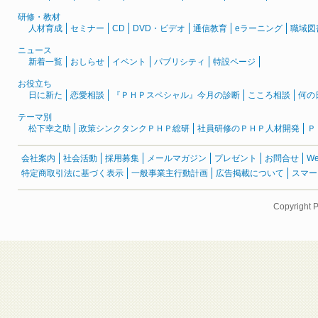
研修・教材
人材育成
セミナー
CD
DVD・ビデオ
通信教育
eラーニング
職域図
ニュース
新着一覧
おしらせ
イベント
パブリシティ
特設ページ
お役立ち
日に新た
恋愛相談
『ＰＨＰスペシャル』今月の診断
こころ相談
何の
テーマ別
松下幸之助
政策シンクタンクＰＨＰ総研
社員研修のＰＨＰ人材開発
Ｐ
会社案内
社会活動
採用募集
メールマガジン
プレゼント
お問合せ
W
特定商取引法に基づく表示
一般事業主行動計画
広告掲載について
スマー
Copyright 