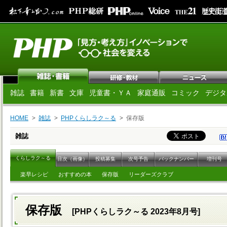
雑誌
書籍
新書
文庫
児童書・ＹＡ
家庭通販
コミック
デジタ
HOME
雑誌
PHPくらしラク～る
保存版
雑誌
くらしラク～る
目次（画像）
投稿募集
次号予告
バックナンバー
増刊号
楽早レシピ
おすすめの本
保存版
リーダーズクラブ
保存版
[PHPくらしラク～る 2023年8月号]