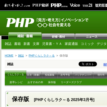
雑誌
書籍
新書
文庫
児童書・ＹＡ
家庭通販
コミック
デジタ
HOME
雑誌
PHPくらしラク～る
保存版
雑誌
くらしラク～る
目次（画像）
投稿募集
次号予告
バックナンバー
増刊号
楽早レシピ
おすすめの本
保存版
リーダーズクラブ
保存版
[PHPくらしラク～る 2025年3月号]