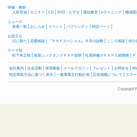
研修・教材
人材育成
セミナー
CD
DVD・ビデオ
通信教育
eラーニング
職域図
ニュース
新着一覧
おしらせ
イベント
パブリシティ
特設ページ
お役立ち
日に新た
恋愛相談
『ＰＨＰスペシャル』今月の診断
こころ相談
何の
テーマ別
松下幸之助
政策シンクタンクＰＨＰ総研
社員研修のＰＨＰ人材開発
Ｐ
会社案内
社会活動
採用募集
メールマガジン
プレゼント
お問合せ
W
特定商取引法に基づく表示
一般事業主行動計画
広告掲載について
スマー
Copyright 