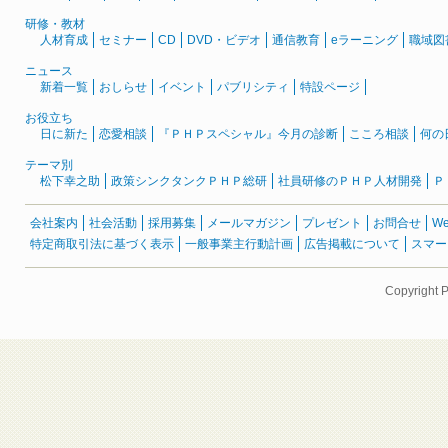
研修・教材
人材育成
セミナー
CD
DVD・ビデオ
通信教育
eラーニング
職域図
ニュース
新着一覧
おしらせ
イベント
パブリシティ
特設ページ
お役立ち
日に新た
恋愛相談
『ＰＨＰスペシャル』今月の診断
こころ相談
何の
テーマ別
松下幸之助
政策シンクタンクＰＨＰ総研
社員研修のＰＨＰ人材開発
Ｐ
会社案内
社会活動
採用募集
メールマガジン
プレゼント
お問合せ
W
特定商取引法に基づく表示
一般事業主行動計画
広告掲載について
スマー
Copyright 