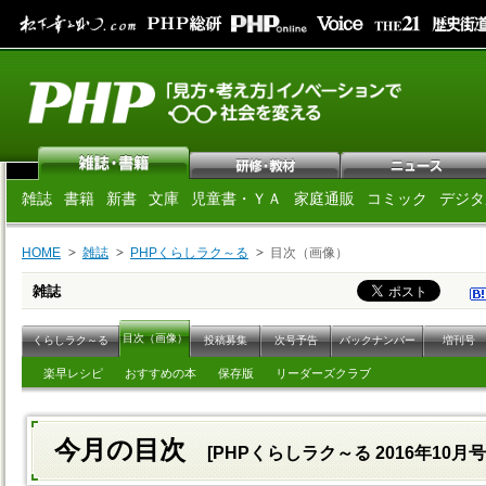
雑誌
書籍
新書
文庫
児童書・ＹＡ
家庭通販
コミック
デジタ
HOME
雑誌
PHPくらしラク～る
目次（画像）
雑誌
目次（画像）
くらしラク～る
投稿募集
次号予告
バックナンバー
増刊号
楽早レシピ
おすすめの本
保存版
リーダーズクラブ
今月の目次
[PHPくらしラク～る 2016年10月号