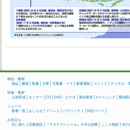
雑誌・書籍
雑誌
書籍
新書
文庫
児童書・ＹＡ
家庭通販
コミック
デジタル・
研修・教材
人材育成
セミナー
CD
DVD・ビデオ
通信教育
eラーニング
職域図
ニュース
新着一覧
おしらせ
イベント
パブリシティ
特設ページ
お役立ち
日に新た
恋愛相談
『ＰＨＰスペシャル』今月の診断
こころ相談
何の