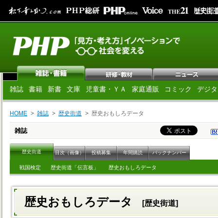
雑誌
書籍
新書
文庫
児童書・ＹＡ
家庭通販
コミック
デジタ
HOME
雑誌
歴史街道
歴史おもしろデータ
雑誌
歴史街道
目次（画像）
投稿募集
年間購読
バックナンバー
戦国検定
歴史街道「伝言板」
歴史おもしろデータ
歴史おもしろデータ
[歴史街道]