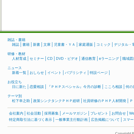
雑誌・書籍
雑誌
書籍
新書
文庫
児童書・ＹＡ
家庭通販
コミック
デジタル・
研修・教材
人材育成
セミナー
CD
DVD・ビデオ
通信教育
eラーニング
職域図
ニュース
新着一覧
おしらせ
イベント
パブリシティ
特設ページ
お役立ち
日に新た
恋愛相談
『ＰＨＰスペシャル』今月の診断
こころ相談
何の
テーマ別
松下幸之助
政策シンクタンクＰＨＰ総研
社員研修のＰＨＰ人材開発
Ｐ
会社案内
社会活動
採用募集
メールマガジン
プレゼント
お問合せ
W
特定商取引法に基づく表示
一般事業主行動計画
広告掲載について
スマー
Copyright 