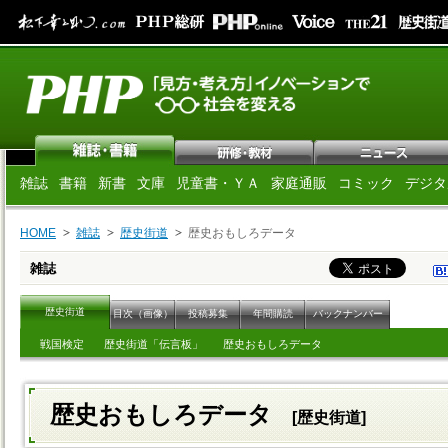
雑誌
書籍
新書
文庫
児童書・ＹＡ
家庭通販
コミック
デジタ
HOME
雑誌
歴史街道
歴史おもしろデータ
雑誌
歴史街道
目次（画像）
投稿募集
年間購読
バックナンバー
戦国検定
歴史街道「伝言板」
歴史おもしろデータ
歴史おもしろデータ
[歴史街道]