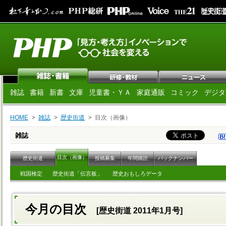
雑誌
書籍
新書
文庫
児童書・ＹＡ
家庭通販
コミック
デジタ
HOME
雑誌
歴史街道
目次（画像）
雑誌
目次（画像）
歴史街道
投稿募集
年間購読
バックナンバー
戦国検定
歴史街道「伝言板」
歴史おもしろデータ
今月の目次
[歴史街道 2011年1月号]