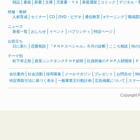
雑誌
書籍
新書
文庫
児童書・ＹＡ
家庭通販
コミック
デジタル・
研修・教材
人材育成
セミナー
CD
DVD・ビデオ
通信教育
eラーニング
職域図
ニュース
新着一覧
おしらせ
イベント
パブリシティ
特設ページ
お役立ち
日に新た
恋愛相談
『ＰＨＰスペシャル』今月の診断
こころ相談
何の
テーマ別
松下幸之助
政策シンクタンクＰＨＰ総研
社員研修のＰＨＰ人材開発
Ｐ
会社案内
社会活動
採用募集
メールマガジン
プレゼント
お問合せ
W
特定商取引法に基づく表示
一般事業主行動計画
広告掲載について
スマー
Copyright 