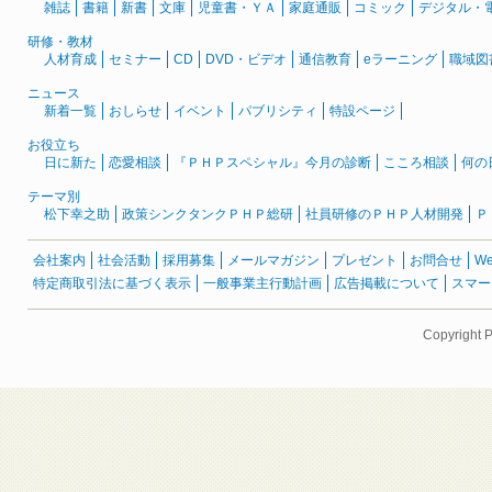
雑誌
書籍
新書
文庫
児童書・ＹＡ
家庭通販
コミック
デジタル・
研修・教材
人材育成
セミナー
CD
DVD・ビデオ
通信教育
eラーニング
職域図
ニュース
新着一覧
おしらせ
イベント
パブリシティ
特設ページ
お役立ち
日に新た
恋愛相談
『ＰＨＰスペシャル』今月の診断
こころ相談
何の
テーマ別
松下幸之助
政策シンクタンクＰＨＰ総研
社員研修のＰＨＰ人材開発
Ｐ
会社案内
社会活動
採用募集
メールマガジン
プレゼント
お問合せ
W
特定商取引法に基づく表示
一般事業主行動計画
広告掲載について
スマー
Copyright 