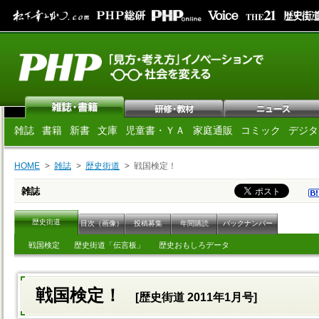
雑誌
書籍
新書
文庫
児童書・ＹＡ
家庭通販
コミック
デジタ
HOME
雑誌
歴史街道
戦国検定！
雑誌
歴史街道
目次（画像）
投稿募集
年間購読
バックナンバー
戦国検定
歴史街道「伝言板」
歴史おもしろデータ
戦国検定！
[歴史街道 2011年1月号]