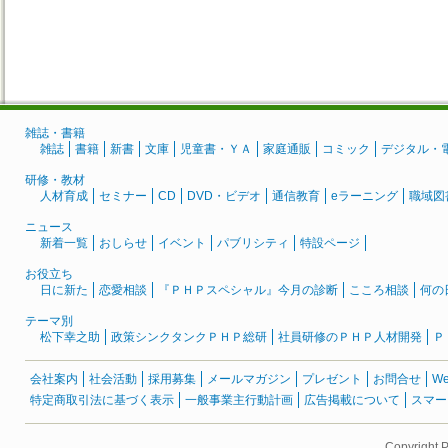
雑誌・書籍
雑誌
書籍
新書
文庫
児童書・ＹＡ
家庭通販
コミック
デジタル・
研修・教材
人材育成
セミナー
CD
DVD・ビデオ
通信教育
eラーニング
職域図
ニュース
新着一覧
おしらせ
イベント
パブリシティ
特設ページ
お役立ち
日に新た
恋愛相談
『ＰＨＰスペシャル』今月の診断
こころ相談
何の
テーマ別
松下幸之助
政策シンクタンクＰＨＰ総研
社員研修のＰＨＰ人材開発
Ｐ
会社案内
社会活動
採用募集
メールマガジン
プレゼント
お問合せ
W
特定商取引法に基づく表示
一般事業主行動計画
広告掲載について
スマー
Copyright 