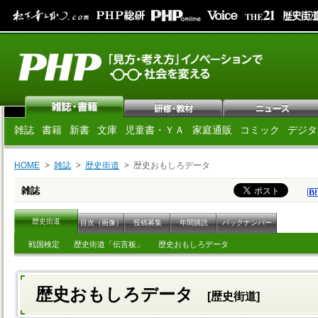
雑誌
書籍
新書
文庫
児童書・ＹＡ
家庭通販
コミック
デジタ
HOME
雑誌
歴史街道
歴史おもしろデータ
雑誌
歴史街道
目次（画像）
投稿募集
年間購読
バックナンバー
戦国検定
歴史街道「伝言板」
歴史おもしろデータ
歴史おもしろデータ
[歴史街道]