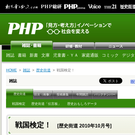
雑誌
書籍
新書
文庫
児童書・ＹＡ
家庭通販
コミック
デジタ
HOME
雑誌
歴史街道
戦国検定！
雑誌
歴史街道
目次（画像）
投稿募集
年間購読
バックナンバー
戦国検定
歴史街道「伝言板」
歴史おもしろデータ
戦国検定！
[歴史街道 2010年10月号]