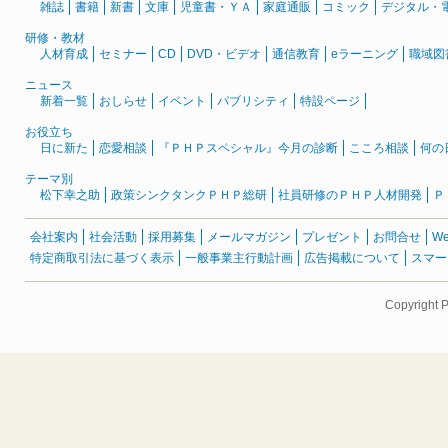
雑誌
書籍
新書
文庫
児童書・ＹＡ
家庭通販
コミック
デジタル・
研修・教材
人材育成
セミナー
CD
DVD・ビデオ
通信教育
eラーニング
職域図
ニュース
新着一覧
おしらせ
イベント
パブリシティ
特設ページ
お役立ち
日に新た
恋愛相談
『ＰＨＰスペシャル』今月の診断
こころ相談
何の
テーマ別
松下幸之助
政策シンクタンクＰＨＰ総研
社員研修のＰＨＰ人材開発
Ｐ
会社案内
社会活動
採用募集
メールマガジン
プレゼント
お問合せ
W
特定商取引法に基づく表示
一般事業主行動計画
広告掲載について
スマー
Copyright 