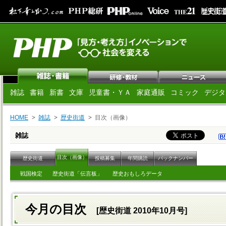
雑誌
書籍
新書
文庫
児童書・ＹＡ
家庭通販
コミック
デジタ
HOME
雑誌
歴史街道
目次（画像）
雑誌
目次（画像）
歴史街道
投稿募集
年間購読
バックナンバー
戦国検定
歴史街道「伝言板」
歴史おもしろデータ
今月の目次
[歴史街道 2010年10月号]