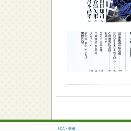
雑誌・書籍