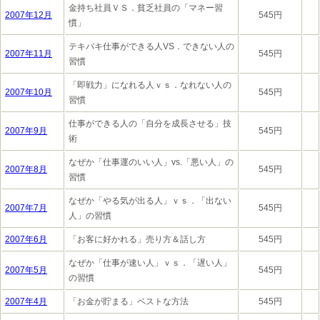
金持ち社員ＶＳ．貧乏社員の「マネー習
2007年12月
545円
慣」
テキパキ仕事ができる人VS．できない人の
2007年11月
545円
習慣
「即戦力」になれる人ｖｓ．なれない人の
2007年10月
545円
習慣
仕事ができる人の「自分を成長させる」技
2007年9月
545円
術
なぜか「仕事運のいい人」vs.「悪い人」の
2007年8月
545円
習慣
なぜか「やる気が出る人」ｖｓ．「出ない
2007年7月
545円
人」の習慣
2007年6月
「お客に好かれる」売り方＆話し方
545円
なぜか「仕事が速い人」ｖｓ．「遅い人」
2007年5月
545円
の習慣
2007年4月
「お金が貯まる」ベストな方法
545円