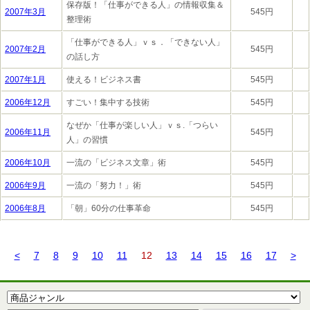
保存版！「仕事ができる人」の情報収集＆
2007年3月
545円
整理術
「仕事ができる人」ｖｓ．「できない人」
2007年2月
545円
の話し方
2007年1月
使える！ビジネス書
545円
2006年12月
すごい！集中する技術
545円
なぜか「仕事が楽しい人」ｖｓ.「つらい
2006年11月
545円
人」の習慣
2006年10月
一流の「ビジネス文章」術
545円
2006年9月
一流の「努力！」術
545円
2006年8月
「朝」60分の仕事革命
545円
<
7
8
9
10
11
12
13
14
15
16
17
>