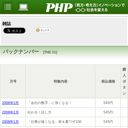
雑誌
バックナンバー
[THE 21]
購
入
月号
特集内容
税込価格
ボ
タ
ン
2008年3月
「会社の数字」に強くなる！
545円
2008年2月
伝わる！話し方
545円
2008年1月
「仕事が速くなる」表＆裏ワザ100
545円