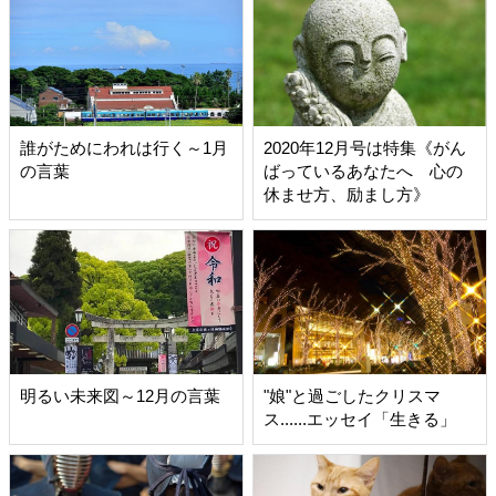
誰がためにわれは行く～1月
2020年12月号は特集《がん
の言葉
ばっているあなたへ 心の
休ませ方、励まし方》
明るい未来図～12月の言葉
"娘"と過ごしたクリスマ
ス......エッセイ「生きる」