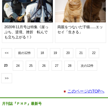
2020年11月号は特集《崖っ
両親をつないだ子猫......エッ
ぷち、逆境、挫折 転んで
セイ「生きる」
も立ち上がる！》
<<
前の12件
18
19
20
21
22
23
24
25
26
27
28
次の12件
>>
このページのTOPへ
月刊誌『ＰＨＰ』最新号