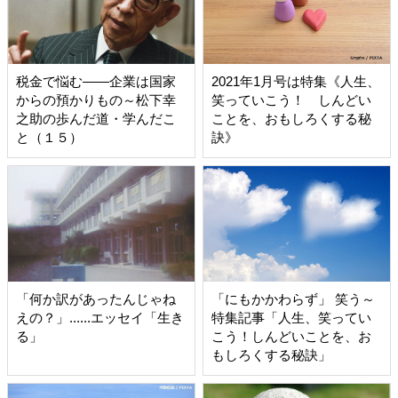
税金で悩む――企業は国家
2021年1月号は特集《人生、
からの預かりもの～松下幸
笑っていこう！ しんどい
之助の歩んだ道・学んだこ
ことを、おもしろくする秘
と（１５）
訣》
「何か訳があったんじゃね
「にもかかわらず」 笑う～
えの？」......エッセイ「生き
特集記事「人生、笑ってい
る」
こう！しんどいことを、お
もしろくする秘訣」