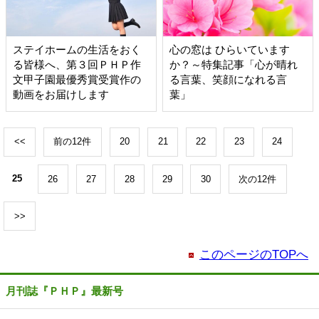
ステイホームの生活をおく
心の窓は ひらいています
る皆様へ、第３回ＰＨＰ作
か？～特集記事「心が晴れ
文甲子園最優秀賞受賞作の
る言葉、笑顔になれる言
動画をお届けします
葉」
<<
前の12件
20
21
22
23
24
25
26
27
28
29
30
次の12件
>>
このページのTOPへ
月刊誌『ＰＨＰ』最新号