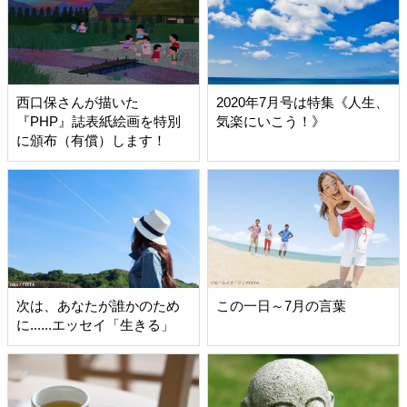
西口保さんが描いた
2020年7月号は特集《人生、
『PHP』誌表紙絵画を特別
気楽にいこう！》
に頒布（有償）します！
次は、あなたが誰かのため
この一日～7月の言葉
に......エッセイ「生きる」