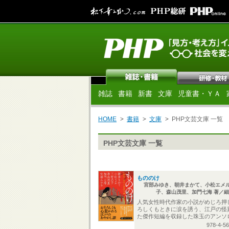
雑誌
書籍
新書
文庫
児童書・ＹＡ
HOME
書籍
文庫
PHP文芸文庫 一覧
PHP文芸文庫 一覧
もののけ
宮部みゆき、朝井まかて、小松エメ
子、森山茂里、加門七海 著／細
人気女性時代作家の小説がめじろ押
ろしくもときに涙を誘う、江戸の怪
た傑作短編を収録した珠玉のアンソ
978-4-5