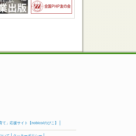
」応援サイト【nobico/のびこ】
ついて
クッキーポリシー