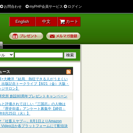
お問合わせ
myPHP会員サービス
ログイン
English
中文
カート
プレゼント
メルマガ登録
ュース
淳×大﨑洋『結局、熱狂できる人がうまくい
』出版記念トークライブ【8/21（金）大阪・
ッジサロン】
P研究所 創設80周年プレゼントキャンペーン
っと評価されてほしい『三国志』の人物は
】『歴史街道』アンケート募集中【締切：
6年8月25日（火）】
マ「社畜人ヤブ―」8月1日よりAmazon
me Videoほか各プラットフォームにて配信決