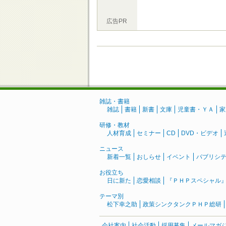
広告PR
雑誌・書籍
雑誌
書籍
新書
文庫
児童書・ＹＡ
家
研修・教材
人材育成
セミナー
CD
DVD・ビデオ
ニュース
新着一覧
おしらせ
イベント
パブリシ
お役立ち
日に新た
恋愛相談
『ＰＨＰスペシャル
テーマ別
松下幸之助
政策シンクタンクＰＨＰ総研
会社案内
社会活動
採用募集
メールマガ