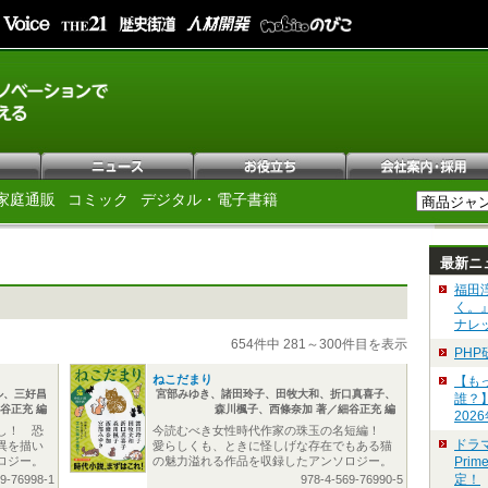
家庭通販
コミック
デジタル・電子書籍
最新ニ
福田
く。
ナレ
654件中 281～300件目を表示
PH
ねこだまり
【も
ル、三好昌
宮部みゆき、諸田玲子、田牧大和、折口真喜子、
誰？
谷正充 編
森川楓子、西條奈加 著／細谷正充 編
202
し！ 恐
今読むべき女性時代作家の珠玉の名短編！
ドラ
異を描い
愛らしくも、ときに怪しげな存在でもある猫
ロジー。
の魅力溢れる作品を収録したアンソロジー。
Pri
定！
69-76998-1
978-4-569-76990-5