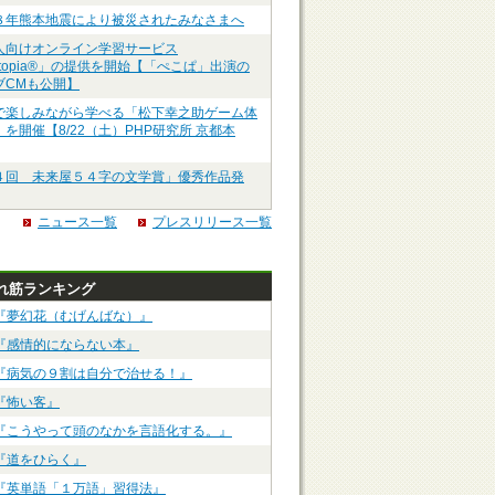
８年熊本地震により被災されたみなさまへ
人向けオンライン学習サービス
ztopia®」の提供を開始【「ぺこぱ」出演の
ブCMも公開】
で楽しみながら学べる「松下幸之助ゲーム体
を開催【8/22（土）PHP研究所 京都本
４回 未来屋５４字の文学賞」優秀作品発
ニュース一覧
プレスリリース一覧
れ筋ランキング
『夢幻花（むげんばな）』
『感情的にならない本』
『病気の９割は自分で治せる！』
『怖い客』
『こうやって頭のなかを言語化する。』
『道をひらく』
『英単語「１万語」習得法』