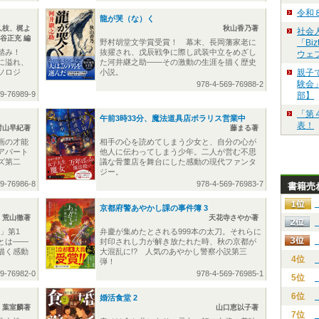
令和
龍が哭（な）く
久枝、梶よ
秋山香乃著
社会
谷正充 編
野村胡堂文学賞受賞！ 幕末、長岡藩家老に
「Bi
い踏み！
抜擢され、戊辰戦争に際し武装中立をめざし
ウェ
に溢れ、
た河井継之助――その激動の生涯を描く歴史
ソロジ
小説。
親子
験会」
978-4-569-76988-2
69-76989-9
部】
「第
午前3時33分、魔法道具店ポラリス営業中
表！
村山早紀著
藤まる著
画の才能
相手の心を読めてしまう少女と、自分の心が
アパート
他人に伝わってしまう少年。二人が営む不思
ズ第二
議な骨董店を舞台にした感動の現代ファンタ
ジー。
69-76986-8
978-4-569-76983-7
書籍売
京都府警あやかし課の事件簿 3
荒山徹著
天花寺さやか著
」第1
弁慶が集めたとされる999本の太刀。それらに
とは――
封印されし力が解き放たれた時、秋の京都が
描く感動
大混乱に!? 人気のあやかし警察小説第三
4位
弾！
69-76982-0
978-4-569-76985-1
5位
6位
婚活食堂 2
葉室麟著
山口恵以子著
7位