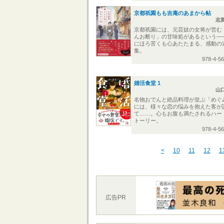
京都祇園もも吉庵のあまから帖
志
京都祇園には、元芸妓の女将が営む
んお断り」の甘味処があるという―
にほろ苦くも心あたたまる、感動の
集。
978-4-5
婚活食堂 1
山
名物おでんと絶品料理が並ぶ「めぐ
には、様々な恋の悩みを抱えた客が
て……。心もお腹も満たされるハー
トーリー。
978-4-5
<
10
11
12
1
広告PR