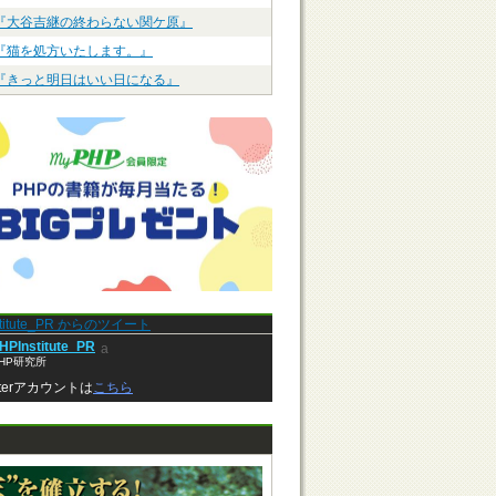
『大谷吉継の終わらない関ケ原』
『猫を処方いたします。』
『きっと明日はいい日になる』
stitute_PR からのツイート
HPInstitute_PR
a
HP研究所
tterアカウントは
こちら