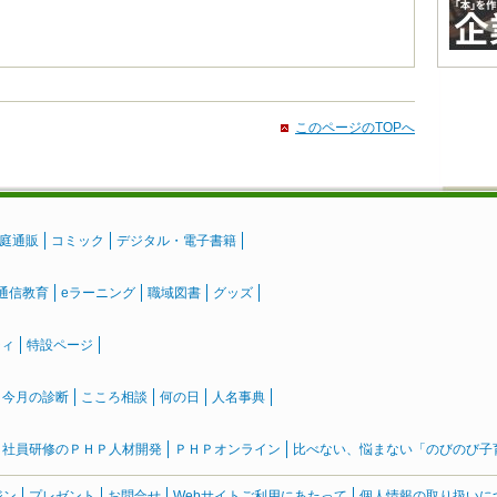
このページのTOPへ
庭通販
コミック
デジタル・電子書籍
通信教育
eラーニング
職域図書
グッズ
ティ
特設ページ
』今月の診断
こころ相談
何の日
人名事典
社員研修のＰＨＰ人材開発
ＰＨＰオンライン
比べない、悩まない「のびのび子育て
ジン
プレゼント
お問合せ
Webサイトご利用にあたって
個人情報の取り扱いに