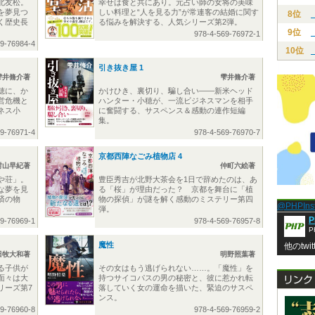
北友松。
幸せは食と共にあり。元占い師の女将の美味
を夢見つ
しい料理と“人を見る力”が常連客の結婚に関す
8位
く歴史長
る悩みを解決する、人気シリーズ第2弾。
9位
978-4-569-76972-1
69-76984-4
10位
引き抜き屋 1
雫井脩介著
雫井脩介著
穂に、か
かけひき、裏切り、騙し合い――新米ヘッド
営危機と
ハンター・小穂が、一流ビジネスマンを相手
ネス小
に奮闘する、サスペンス＆感動の連作短編
集。
69-76971-4
978-4-569-76970-7
京都西陣なごみ植物店 4
村山早紀著
仲町六絵著
や荘」。
豊臣秀吉が北野大茶会を1日で辞めたのは、あ
な夢を見
る「桜」が理由だった？ 京都を舞台に「植
済の物
物の探偵」が謎を解く感動のミステリー第四
@PHPIn
弾。
P
69-76969-1
978-4-569-76957-8
P
魔性
他のtwi
田牧大和著
明野照葉著
る子供が
その女はもう逃げられない……。「魔性」を
面々は大
持つサイコパスの男の秘密と、彼に惹かれ転
リーズ第7
落していく女の運命を描いた、緊迫のサスペ
ンス。
69-76960-8
978-4-569-76959-2