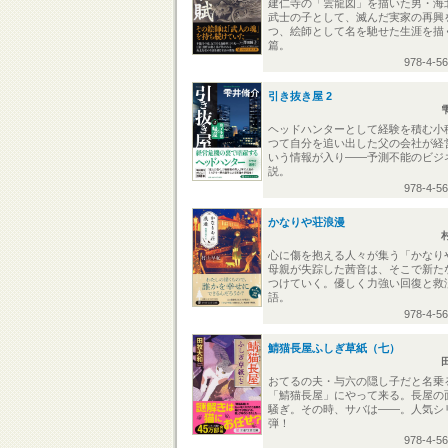
建仁寺の「雲龍図」を描いた男・海
武士の子として、滅んだ実家の再興
つ、絵師として名を馳せた生涯を描
篇。
978-4-5
引き抜き屋 2
ヘッドハンターとして経験を積む小
つて自分を追い出した父の会社が経
いう情報が入り――予測不能のビジ
説。
978-4-5
かなりや荘浪漫
心に傷を抱える人々が集う「かなり
母親が失踪した茜音は、そこで新た
つけていく。優しく力強い回復と救
語。
978-4-5
鯖猫長屋ふしぎ草紙（七）
おてるの夫・与六の隠し子だと名乗
「鯖猫長屋」にやって来る。長屋の
騒ぎ。その時、サバは――。人気シ
弾！
978-4-5