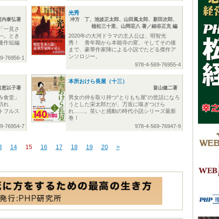
光秀
賀内泰弘著
冲方 丁、池波正太郎、山田風太郎、新田次郎、
植松三十里、山岡荘八 著／細谷正充 編
「一見さ
―。とき
2020年の大河ドラマの主人公は、明智光
連作短編
秀！ 青年期から本能寺の変、そしてその後
まで、豪華作家陣による小説でたどる傑作ア
ンソロジー。
69-76956-1
978-4-569-76955-4
本所おけら長屋（十三）
口恵以子著
畠山健二著
み食堂」
男女の仲を取り持つ“とりもち屋”の世話になろ
訪れ
うとした栄太郎だが、万造に嗅ぎつけら
トフルス
れ……。笑いと感動の時代小説シリーズ最新
巻！
69-76954-7
978-4-569-76947-9
3
14
15
16
17
18
19
20
>