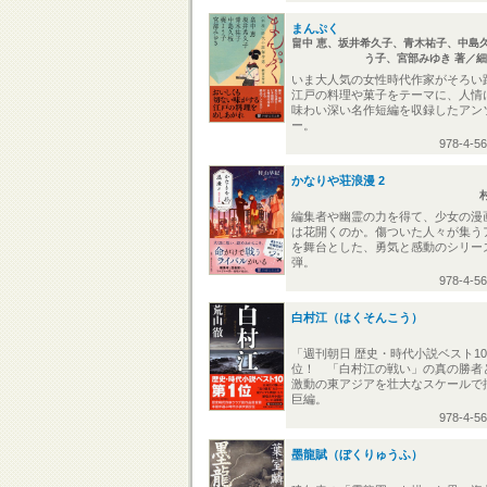
まんぷく
畠中 恵、坂井希久子、青木祐子、中島
う子、宮部みゆき 著／細
いま大人気の女性時代作家がそろ
江戸の料理や菓子をテーマに、人情
味わい深い名作短編を収録したアン
ー。
978-4-5
かなりや荘浪漫 2
編集者や幽霊の力を得て、少女の漫
は花開くのか。傷ついた人々が集う
を舞台とした、勇気と感動のシリー
弾。
978-4-5
白村江（はくそんこう）
「週刊朝日 歴史・時代小説ベスト10
位！ 「白村江の戦い」の真の勝者
激動の東アジアを壮大なスケールで
巨編。
978-4-5
墨龍賦（ぼくりゅうふ）