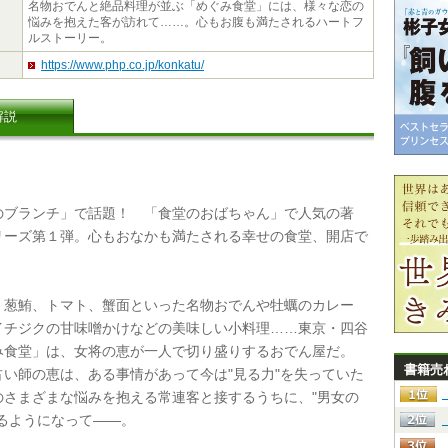
名物おでんと絶品料理が並ぶ「めぐみ食堂」には、様々な恋の
悩みを抱えた客が訪れて……。心もお腹も満たされるハートフ
ルストーリー。
https://www.php.co.jp/konkatu/
解説
ブランチ」で話題！ 「食堂のおばちゃん」で人気の著
リーズ第１弾。心もおなかも満たされる幸せの食堂、開店で
葱鮪、トマト、蟹面といった名物おでんや牡蠣のカレー
イチジクの甘味噌かけなどの美味しい小料理……東京・四谷
み食堂」は、女将の恵が一人で切り盛りするおでん屋だ。
書籍売
占い師の恵は、ある事情があって今は"見る力"を失っていた
のさまざまな悩みを抱える常連客と接するうちに、"男女の
えるようになって――。