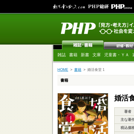
雑誌
書籍
新書
文庫
児童書・ＹＡ
HOME
書籍
婚活食堂 1
書籍
婚活食
著者
主な著
税込価