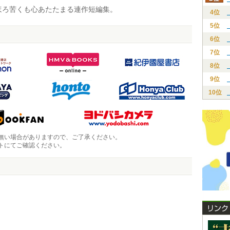
ろ苦くも心あたたまる連作短編集。
4位
5位
6位
7位
8位
9位
10位
無い場合がありますので、ご了承ください。
トにてご確認ください。