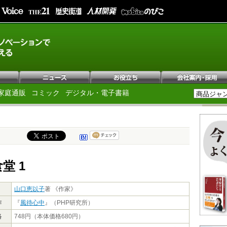
家庭通販
コミック
デジタル・電子書籍
堂 1
山口恵以子
著 《作家》
作
『
風待心中
』（PHP研究所）
格
748円（本体価格680円）