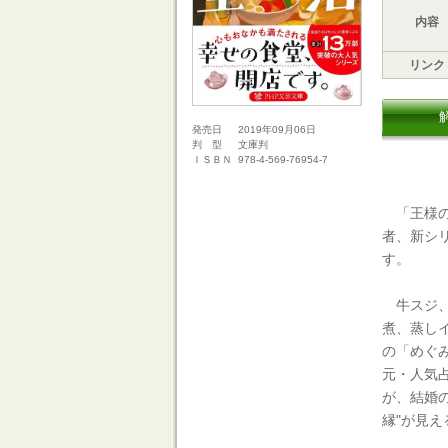
内容
リンク
2019年09月06日
発売日
文庫判
判 型
978-4-569-76954-7
ＩＳＢＮ
「王様の
者、新シ
す。
牛スジ、
煮、蒸し
の「めぐ
元・人気
が、結婚
縁"が見