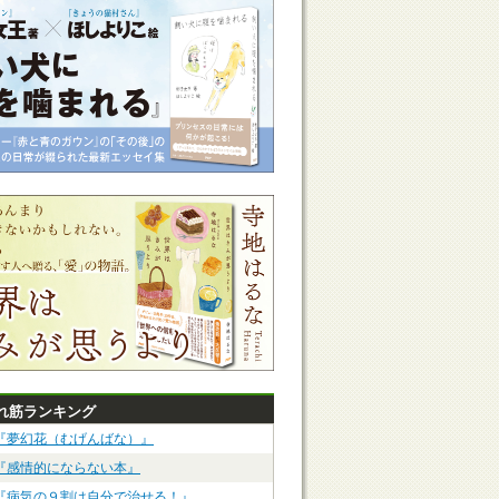
れ筋ランキング
『夢幻花（むげんばな）』
『感情的にならない本』
『病気の９割は自分で治せる！』