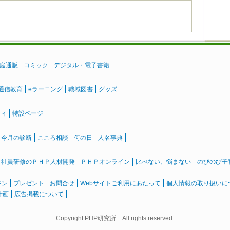
庭通販
コミック
デジタル・電子書籍
通信教育
eラーニング
職域図書
グッズ
ティ
特設ページ
』今月の診断
こころ相談
何の日
人名事典
社員研修のＰＨＰ人材開発
ＰＨＰオンライン
比べない、悩まない「のびのび子育て
ジン
プレゼント
お問合せ
Webサイトご利用にあたって
個人情報の取り扱いに
計画
広告掲載について
Copyright PHP研究所 All rights reserved.