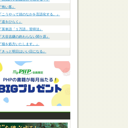
『怖い客』
『こうやって頭のなかを言語化する。』
『道をひらく』
『英単語「１万語」習得法』
『大谷吉継の終わらない関ケ原』
『猫を処方いたします。』
『きっと明日はいい日になる』