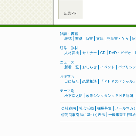
広告PR
雑誌・書籍
雑誌
書籍
新書
文庫
児童書・ＹＡ
家
研修・教材
人材育成
セミナー
CD
DVD・ビデオ
ニュース
新着一覧
おしらせ
イベント
パブリシ
お役立ち
日に新た
恋愛相談
『ＰＨＰスペシャル
テーマ別
松下幸之助
政策シンクタンクＰＨＰ総研
会社案内
社会活動
採用募集
メールマガ
特定商取引法に基づく表示
一般事業主行動