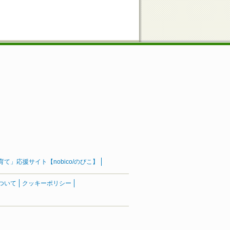
」応援サイト【nobico/のびこ】
ついて
クッキーポリシー