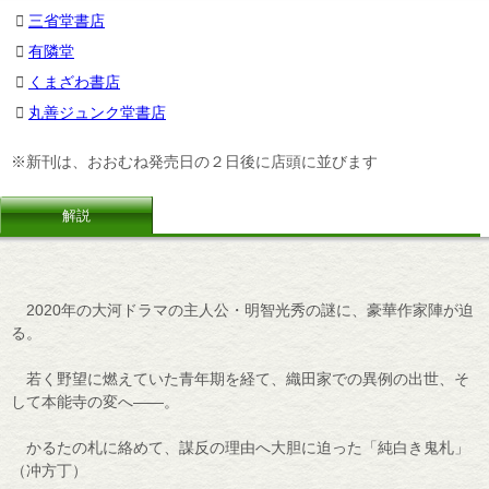
三省堂書店
有隣堂
くまざわ書店
丸善ジュンク堂書店
※新刊は、おおむね発売日の２日後に店頭に並びます
解説
2020年の大河ドラマの主人公・明智光秀の謎に、豪華作家陣が迫
る。
若く野望に燃えていた青年期を経て、織田家での異例の出世、そ
して本能寺の変へ――。
かるたの札に絡めて、謀反の理由へ大胆に迫った「純白き鬼札」
（冲方丁）