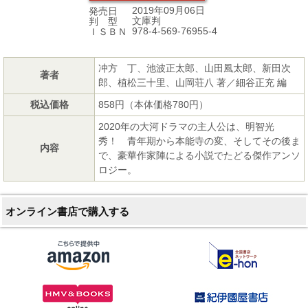
2019年09月06日
発売日
文庫判
判 型
978-4-569-76955-4
ＩＳＢＮ
冲方 丁、池波正太郎、山田風太郎、新田次
著者
郎、植松三十里、山岡荘八 著／細谷正充 編
税込価格
858円（本体価格780円）
2020年の大河ドラマの主人公は、明智光
秀！ 青年期から本能寺の変、そしてその後ま
内容
で、豪華作家陣による小説でたどる傑作アンソ
ロジー。
オンライン書店で購入する