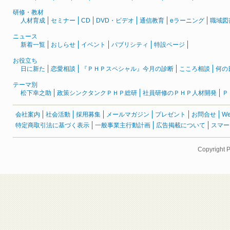
研修・教材
人材育成
セミナー
CD
DVD・ビデオ
通信教育
eラーニング
職域図
ニュース
新着一覧
おしらせ
イベント
パブリシティ
特設ページ
お役立ち
日に新た
恋愛相談
『ＰＨＰスペシャル』今月の診断
こころ相談
何の
テーマ別
松下幸之助
政策シンクタンクＰＨＰ総研
社員研修のＰＨＰ人材開発
Ｐ
会社案内
社会活動
採用募集
メールマガジン
プレゼント
お問合せ
W
特定商取引法に基づく表示
一般事業主行動計画
広告掲載について
スマー
Copyright 