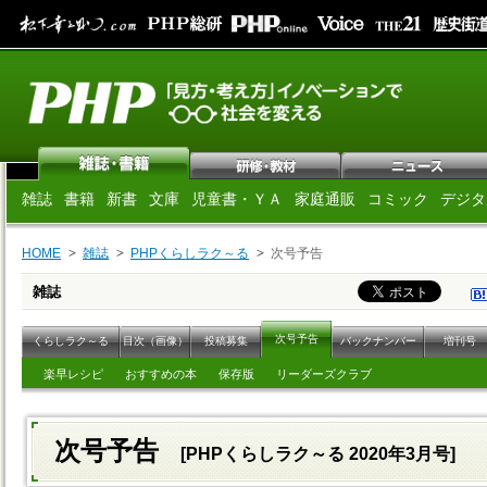
雑誌
書籍
新書
文庫
児童書・ＹＡ
家庭通販
コミック
デジタ
HOME
雑誌
PHPくらしラク～る
次号予告
雑誌
次号予告
くらしラク～る
目次（画像）
投稿募集
バックナンバー
増刊号
楽早レシピ
おすすめの本
保存版
リーダーズクラブ
次号予告
[PHPくらしラク～る 2020年3月号]