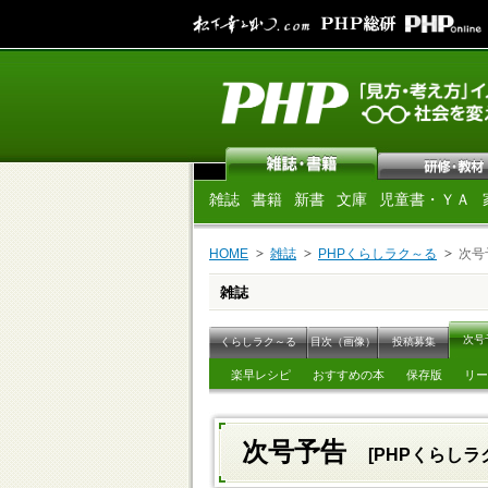
雑誌
書籍
新書
文庫
児童書・ＹＡ
HOME
雑誌
PHPくらしラク～る
次号
雑誌
次号
くらしラク～る
目次（画像）
投稿募集
楽早レシピ
おすすめの本
保存版
リー
次号予告
[PHPくらしラク