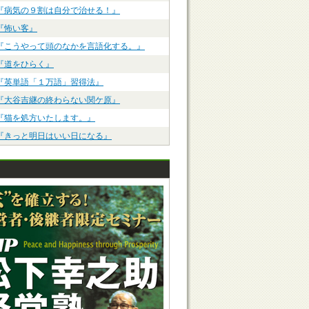
『病気の９割は自分で治せる！』
『怖い客』
『こうやって頭のなかを言語化する。』
『道をひらく』
『英単語「１万語」習得法』
『大谷吉継の終わらない関ケ原』
『猫を処方いたします。』
『きっと明日はいい日になる』