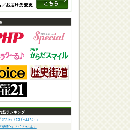
覧
れ筋ランキング
『夢幻花（むげんばな）』
『感情的にならない本』