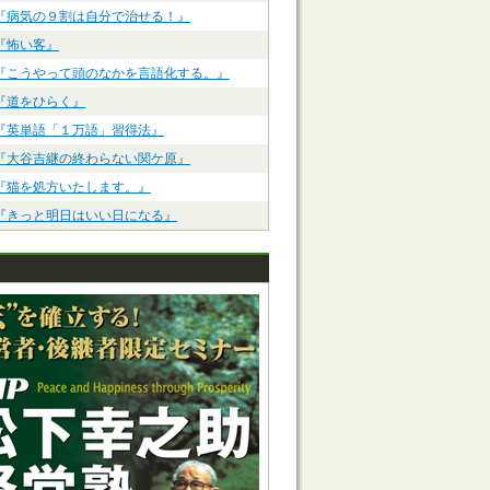
『病気の９割は自分で治せる！』
『怖い客』
『こうやって頭のなかを言語化する。』
『道をひらく』
『英単語「１万語」習得法』
『大谷吉継の終わらない関ケ原』
『猫を処方いたします。』
『きっと明日はいい日になる』