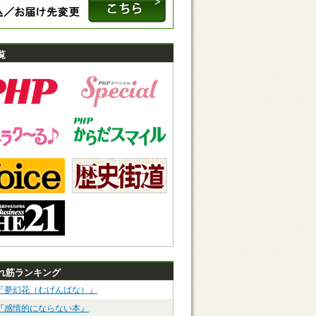
覧
れ筋ランキング
『夢幻花（むげんばな）』
『感情的にならない本』