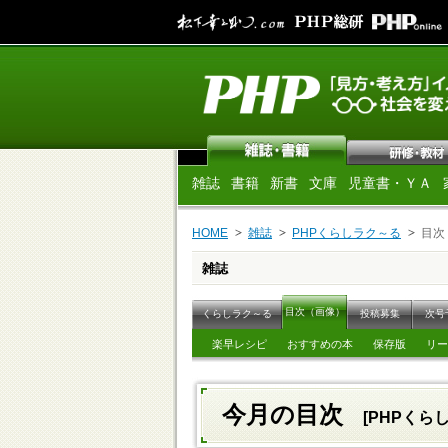
雑誌
書籍
新書
文庫
児童書・ＹＡ
HOME
雑誌
PHPくらしラク～る
目次
雑誌
目次（画像）
くらしラク～る
投稿募集
次号
楽早レシピ
おすすめの本
保存版
リー
今月の目次
[PHPくらし