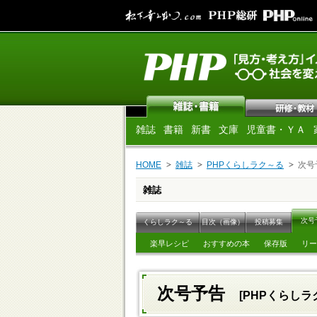
雑誌
書籍
新書
文庫
児童書・ＹＡ
HOME
雑誌
PHPくらしラク～る
次号
雑誌
次号
くらしラク～る
目次（画像）
投稿募集
楽早レシピ
おすすめの本
保存版
リー
次号予告
[PHPくらしラク