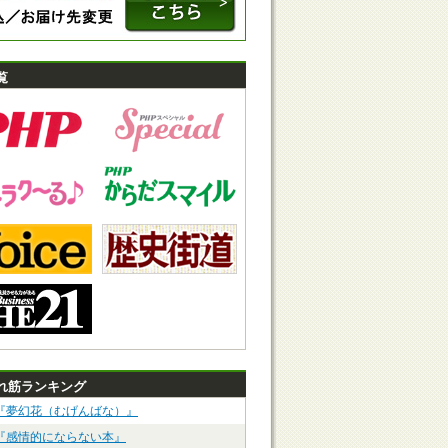
覧
れ筋ランキング
『夢幻花（むげんばな）』
『感情的にならない本』