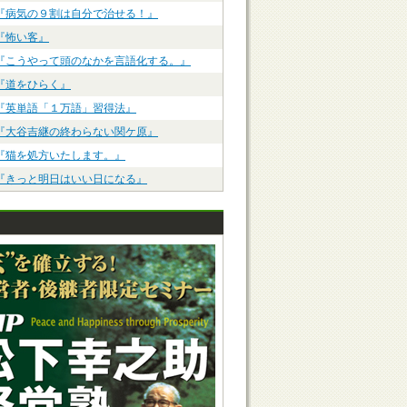
『病気の９割は自分で治せる！』
『怖い客』
『こうやって頭のなかを言語化する。』
『道をひらく』
『英単語「１万語」習得法』
『大谷吉継の終わらない関ケ原』
『猫を処方いたします。』
『きっと明日はいい日になる』