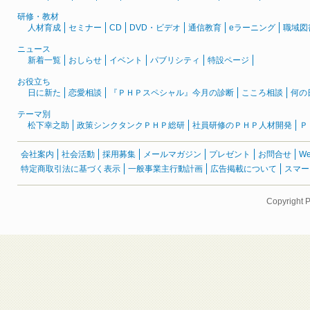
研修・教材
人材育成
セミナー
CD
DVD・ビデオ
通信教育
eラーニング
職域図
ニュース
新着一覧
おしらせ
イベント
パブリシティ
特設ページ
お役立ち
日に新た
恋愛相談
『ＰＨＰスペシャル』今月の診断
こころ相談
何の
テーマ別
松下幸之助
政策シンクタンクＰＨＰ総研
社員研修のＰＨＰ人材開発
Ｐ
会社案内
社会活動
採用募集
メールマガジン
プレゼント
お問合せ
W
特定商取引法に基づく表示
一般事業主行動計画
広告掲載について
スマー
Copyright 