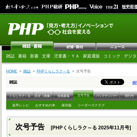
雑誌
書籍
新書
文庫
児童書・ＹＡ
家庭通販
コミック
デジタ
HOME
雑誌
PHPくらしラク～る
次号予告
雑誌
次号予告
くらしラク～る
目次（画像）
投稿募集
バックナンバー
増刊号
楽早レシピ
おすすめの本
保存版
リーダーズクラブ
次号予告
[PHPくらしラク～る 2025年11月号]