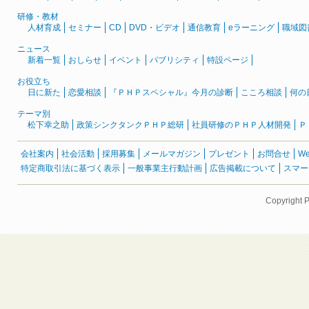
研修・教材
人材育成
セミナー
CD
DVD・ビデオ
通信教育
eラーニング
職域図
ニュース
新着一覧
おしらせ
イベント
パブリシティ
特設ページ
お役立ち
日に新た
恋愛相談
『ＰＨＰスペシャル』今月の診断
こころ相談
何の
テーマ別
松下幸之助
政策シンクタンクＰＨＰ総研
社員研修のＰＨＰ人材開発
Ｐ
会社案内
社会活動
採用募集
メールマガジン
プレゼント
お問合せ
W
特定商取引法に基づく表示
一般事業主行動計画
広告掲載について
スマー
Copyright 