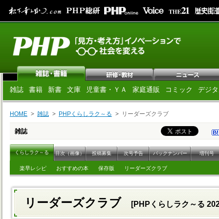
雑誌
書籍
新書
文庫
児童書・ＹＡ
家庭通販
コミック
デジタ
HOME
雑誌
PHPくらしラク～る
リーダーズクラブ
雑誌
くらしラク～る
目次（画像）
投稿募集
次号予告
バックナンバー
増刊号
楽早レシピ
おすすめの本
保存版
リーダーズクラブ
リーダーズクラブ
[PHPくらしラク～る 202