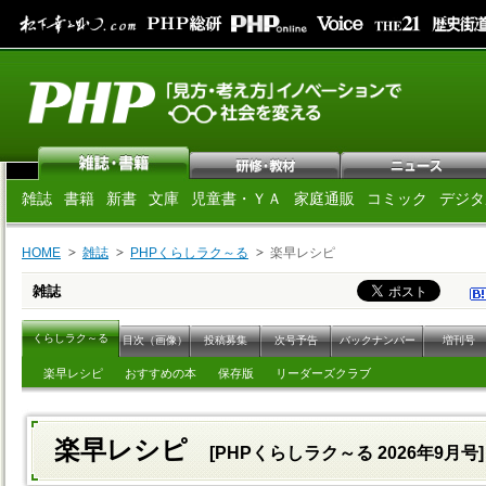
雑誌
書籍
新書
文庫
児童書・ＹＡ
家庭通販
コミック
デジタ
HOME
雑誌
PHPくらしラク～る
楽早レシピ
雑誌
くらしラク～る
目次（画像）
投稿募集
次号予告
バックナンバー
増刊号
楽早レシピ
おすすめの本
保存版
リーダーズクラブ
楽早レシピ
[PHPくらしラク～る 2026年9月号]