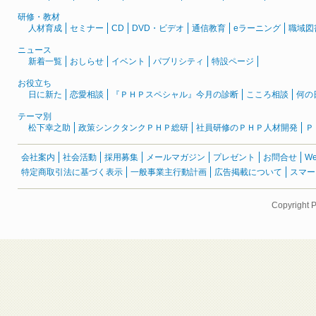
研修・教材
人材育成
セミナー
CD
DVD・ビデオ
通信教育
eラーニング
職域図
ニュース
新着一覧
おしらせ
イベント
パブリシティ
特設ページ
お役立ち
日に新た
恋愛相談
『ＰＨＰスペシャル』今月の診断
こころ相談
何の
テーマ別
松下幸之助
政策シンクタンクＰＨＰ総研
社員研修のＰＨＰ人材開発
Ｐ
会社案内
社会活動
採用募集
メールマガジン
プレゼント
お問合せ
W
特定商取引法に基づく表示
一般事業主行動計画
広告掲載について
スマー
Copyright 