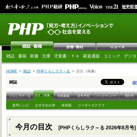
雑誌
書籍
新書
文庫
児童書・ＹＡ
家庭通販
コミック
デジタ
HOME
雑誌
PHPくらしラク～る
目次（画像）
雑誌
目次（画像）
くらしラク～る
投稿募集
次号予告
バックナンバー
増刊号
楽早レシピ
おすすめの本
保存版
リーダーズクラブ
今月の目次
[PHPくらしラク～る 2026年8月号]