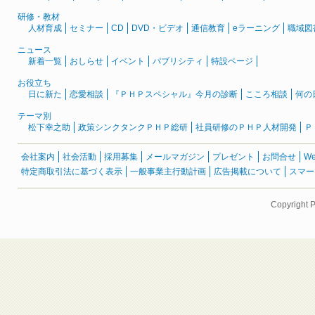
研修・教材
人材育成
セミナー
CD
DVD・ビデオ
通信教育
eラーニング
職域図
ニュース
新着一覧
おしらせ
イベント
パブリシティ
特設ページ
お役立ち
日に新た
恋愛相談
『ＰＨＰスペシャル』今月の診断
こころ相談
何の
テーマ別
松下幸之助
政策シンクタンクＰＨＰ総研
社員研修のＰＨＰ人材開発
Ｐ
会社案内
社会活動
採用募集
メールマガジン
プレゼント
お問合せ
W
特定商取引法に基づく表示
一般事業主行動計画
広告掲載について
スマー
Copyright 