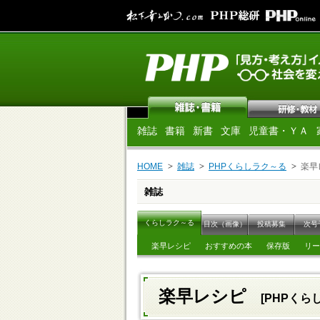
雑誌
書籍
新書
文庫
児童書・ＹＡ
HOME
雑誌
PHPくらしラク～る
楽早
雑誌
くらしラク～る
目次（画像）
投稿募集
次号
楽早レシピ
おすすめの本
保存版
リー
楽早レシピ
[PHPくら