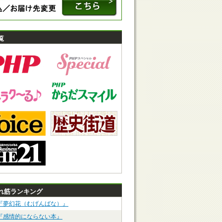
覧
れ筋ランキング
『夢幻花（むげんばな）』
『感情的にならない本』