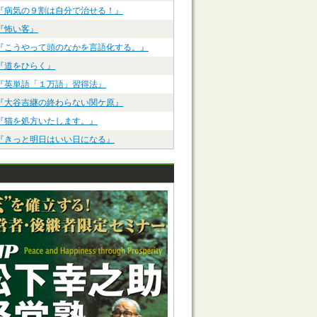
『病気の９割は自分で治せる！』
『怖い客』
『こうやって頭のなかを言語化する。』
『道をひらく』
『英単語「１万語」習得法』
『大谷吉継の終わらない関ケ原』
『猫を処方いたします。』
『きっと明日はいい日になる』