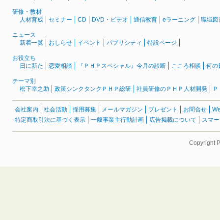
研修・教材
人材育成
セミナー
CD
DVD・ビデオ
通信教育
eラーニング
職域図
ニュース
新着一覧
おしらせ
イベント
パブリシティ
特設ページ
お役立ち
日に新た
恋愛相談
『ＰＨＰスペシャル』今月の診断
こころ相談
何の
テーマ別
松下幸之助
政策シンクタンクＰＨＰ総研
社員研修のＰＨＰ人材開発
Ｐ
会社案内
社会活動
採用募集
メールマガジン
プレゼント
お問合せ
W
特定商取引法に基づく表示
一般事業主行動計画
広告掲載について
スマー
Copyright 