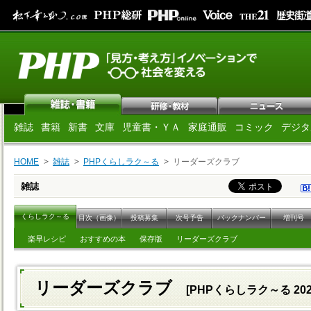
雑誌
書籍
新書
文庫
児童書・ＹＡ
家庭通販
コミック
デジタ
HOME
雑誌
PHPくらしラク～る
リーダーズクラブ
雑誌
くらしラク～る
目次（画像）
投稿募集
次号予告
バックナンバー
増刊号
楽早レシピ
おすすめの本
保存版
リーダーズクラブ
リーダーズクラブ
[PHPくらしラク～る 20