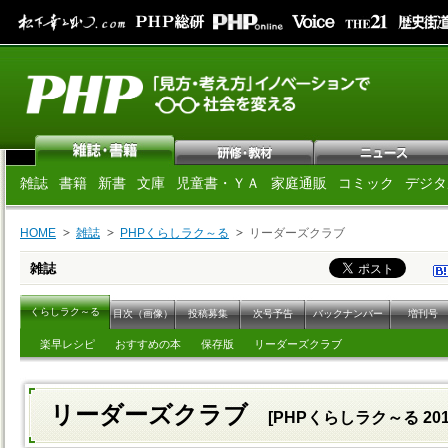
雑誌
書籍
新書
文庫
児童書・ＹＡ
家庭通販
コミック
デジタ
HOME
雑誌
PHPくらしラク～る
リーダーズクラブ
雑誌
くらしラク～る
目次（画像）
投稿募集
次号予告
バックナンバー
増刊号
楽早レシピ
おすすめの本
保存版
リーダーズクラブ
リーダーズクラブ
[PHPくらしラク～る 20