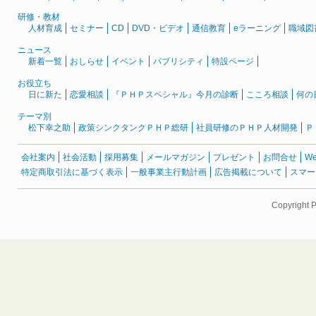
研修・教材
人材育成
セミナー
CD
DVD・ビデオ
通信教育
eラーニング
職域図
ニュース
新着一覧
おしらせ
イベント
パブリシティ
特設ページ
お役立ち
日に新た
恋愛相談
『ＰＨＰスペシャル』今月の診断
こころ相談
何の
テーマ別
松下幸之助
政策シンクタンクＰＨＰ総研
社員研修のＰＨＰ人材開発
Ｐ
会社案内
社会活動
採用募集
メールマガジン
プレゼント
お問合せ
W
特定商取引法に基づく表示
一般事業主行動計画
広告掲載について
スマー
Copyright 