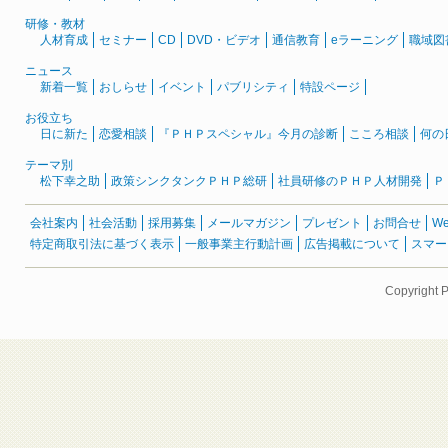
研修・教材
人材育成
セミナー
CD
DVD・ビデオ
通信教育
eラーニング
職域図
ニュース
新着一覧
おしらせ
イベント
パブリシティ
特設ページ
お役立ち
日に新た
恋愛相談
『ＰＨＰスペシャル』今月の診断
こころ相談
何の
テーマ別
松下幸之助
政策シンクタンクＰＨＰ総研
社員研修のＰＨＰ人材開発
Ｐ
会社案内
社会活動
採用募集
メールマガジン
プレゼント
お問合せ
W
特定商取引法に基づく表示
一般事業主行動計画
広告掲載について
スマー
Copyright 