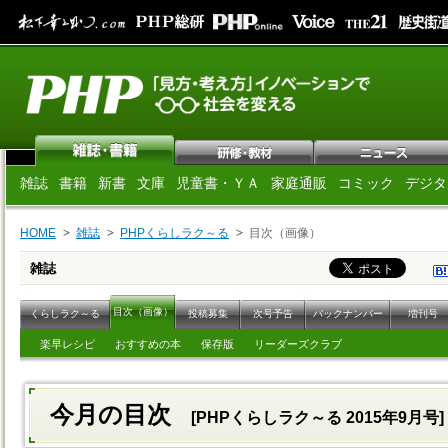
雑誌
書籍
新書
文庫
児童書・ＹＡ
家庭通販
コミック
デジタ
HOME
雑誌
PHPくらしラク～る
目次（画像）
雑誌
目次（画像）
くらしラク～る
投稿募集
次号予告
バックナンバー
増刊号
楽早レシピ
おすすめの本
保存版
リーダーズクラブ
今月の目次
[PHPくらしラク～る 2015年9月号]