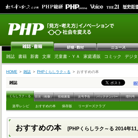
雑誌
書籍
新書
文庫
児童書・ＹＡ
家庭通販
コミック
デジタ
HOME
雑誌
PHPくらしラク～る
おすすめの本
雑誌
くらしラク～る
目次（画像）
投稿募集
次号予告
バックナンバー
増刊号
楽早レシピ
おすすめの本
保存版
リーダーズクラブ
おすすめの本
[PHPくらしラク～る 2014年11