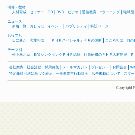
研修・教材
人材育成
セミナー
CD
DVD・ビデオ
通信教育
eラーニング
職域図
ニュース
新着一覧
おしらせ
イベント
パブリシティ
特設ページ
お役立ち
日に新た
恋愛相談
『ＰＨＰスペシャル』今月の診断
こころ相談
何の
テーマ別
松下幸之助
政策シンクタンクＰＨＰ総研
社員研修のＰＨＰ人材開発
Ｐ
会社案内
社会活動
採用募集
メールマガジン
プレゼント
お問合せ
W
特定商取引法に基づく表示
一般事業主行動計画
広告掲載について
スマー
Copyright 