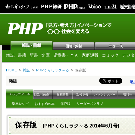
雑誌
書籍
新書
文庫
児童書・ＹＡ
家庭通販
コミック
デジタ
HOME
雑誌
PHPくらしラク～る
保存版
雑誌
くらしラク～る
目次（画像）
投稿募集
次号予告
バックナンバー
増刊号
楽早レシピ
おすすめの本
保存版
リーダーズクラブ
保存版
[PHPくらしラク～る 2014年6月号]