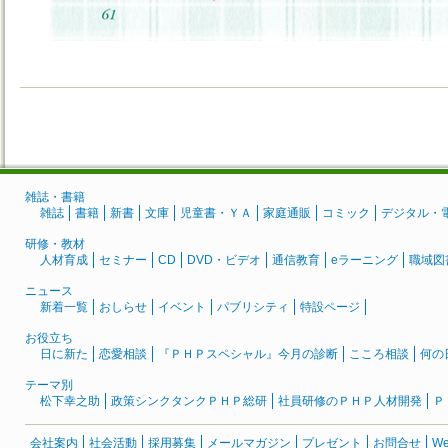
雑誌・書籍
雑誌
書籍
新書
文庫
児童書・ＹＡ
家庭通販
コミック
デジタル・
研修・教材
人材育成
セミナー
CD
DVD・ビデオ
通信教育
eラーニング
職域図
ニュース
新着一覧
おしらせ
イベント
パブリシティ
特設ページ
お役立ち
日に新た
恋愛相談
『ＰＨＰスペシャル』今月の診断
こころ相談
何の
テーマ別
松下幸之助
政策シンクタンクＰＨＰ総研
社員研修のＰＨＰ人材開発
Ｐ
会社案内
社会活動
採用募集
メールマガジン
プレゼント
お問合せ
W