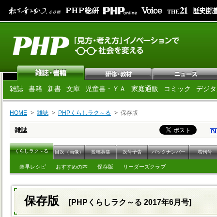
雑誌
書籍
新書
文庫
児童書・ＹＡ
家庭通販
コミック
デジタ
HOME
雑誌
PHPくらしラク～る
保存版
雑誌
くらしラク～る
目次（画像）
投稿募集
次号予告
バックナンバー
増刊号
楽早レシピ
おすすめの本
保存版
リーダーズクラブ
保存版
[PHPくらしラク～る 2017年6月号]