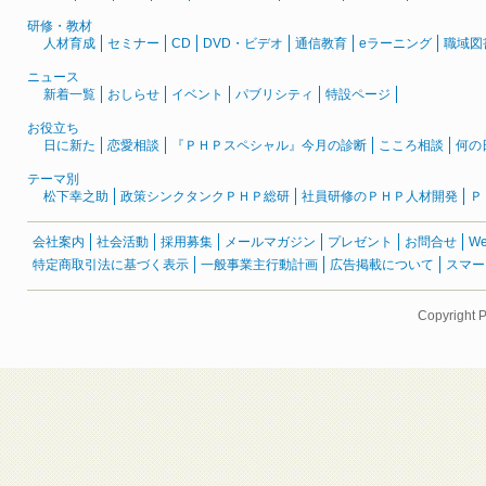
研修・教材
人材育成
セミナー
CD
DVD・ビデオ
通信教育
eラーニング
職域図
ニュース
新着一覧
おしらせ
イベント
パブリシティ
特設ページ
お役立ち
日に新た
恋愛相談
『ＰＨＰスペシャル』今月の診断
こころ相談
何の
テーマ別
松下幸之助
政策シンクタンクＰＨＰ総研
社員研修のＰＨＰ人材開発
Ｐ
会社案内
社会活動
採用募集
メールマガジン
プレゼント
お問合せ
W
特定商取引法に基づく表示
一般事業主行動計画
広告掲載について
スマー
Copyright 