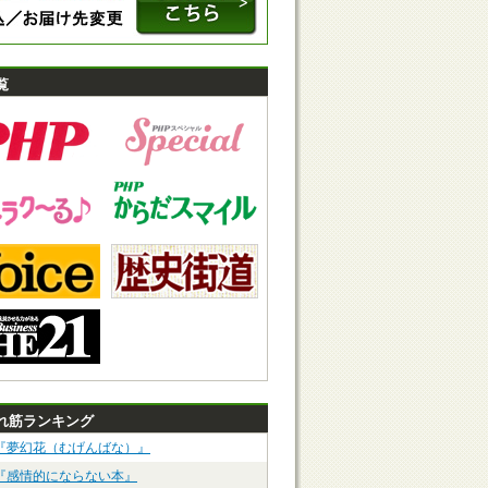
覧
れ筋ランキング
『夢幻花（むげんばな）』
『感情的にならない本』