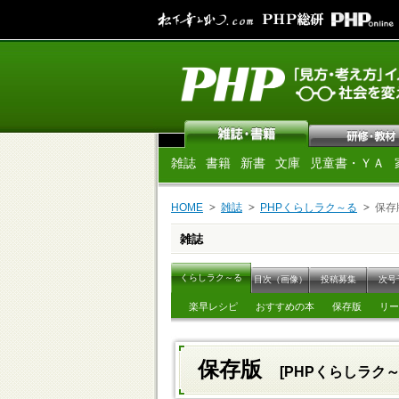
雑誌
書籍
新書
文庫
児童書・ＹＡ
HOME
雑誌
PHPくらしラク～る
保存
雑誌
くらしラク～る
目次（画像）
投稿募集
次号
楽早レシピ
おすすめの本
保存版
リー
保存版
[PHPくらしラク～る