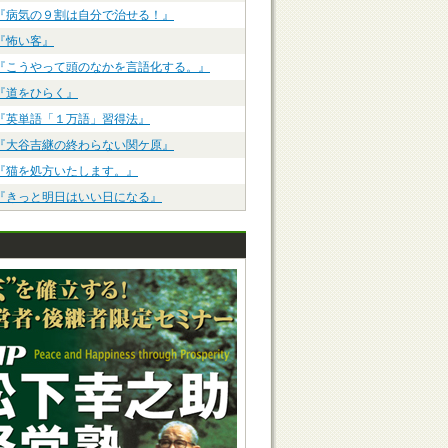
『病気の９割は自分で治せる！』
『怖い客』
『こうやって頭のなかを言語化する。』
『道をひらく』
『英単語「１万語」習得法』
『大谷吉継の終わらない関ケ原』
『猫を処方いたします。』
『きっと明日はいい日になる』