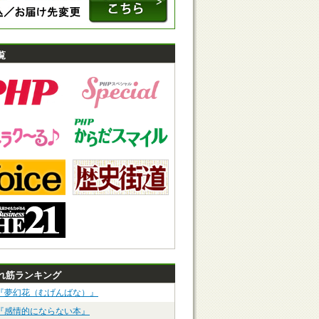
覧
れ筋ランキング
『夢幻花（むげんばな）』
『感情的にならない本』