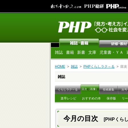
雑誌
書籍
新書
文庫
児童書・ＹＡ
HOME
雑誌
PHPくらしラク～る
目次
雑誌
目次（画像）
くらしラク～る
投稿募集
次号
楽早レシピ
おすすめの本
保存版
リー
今月の目次
[PHPくらし