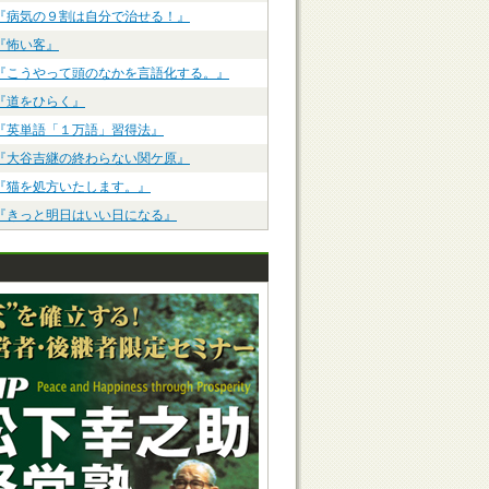
『病気の９割は自分で治せる！』
『怖い客』
『こうやって頭のなかを言語化する。』
『道をひらく』
『英単語「１万語」習得法』
『大谷吉継の終わらない関ケ原』
『猫を処方いたします。』
『きっと明日はいい日になる』