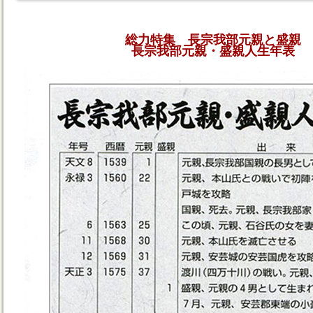
総力特集 長宗我部元親と盛親
長宗我部元親・盛親人生年表