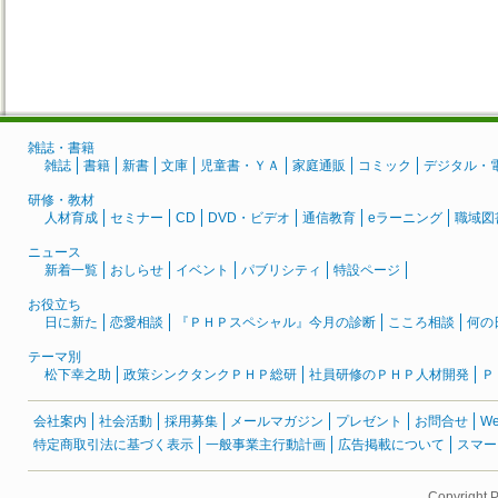
雑誌・書籍
雑誌
書籍
新書
文庫
児童書・ＹＡ
家庭通販
コミック
デジタル・
研修・教材
人材育成
セミナー
CD
DVD・ビデオ
通信教育
eラーニング
職域図
ニュース
新着一覧
おしらせ
イベント
パブリシティ
特設ページ
お役立ち
日に新た
恋愛相談
『ＰＨＰスペシャル』今月の診断
こころ相談
何の
テーマ別
松下幸之助
政策シンクタンクＰＨＰ総研
社員研修のＰＨＰ人材開発
Ｐ
会社案内
社会活動
採用募集
メールマガジン
プレゼント
お問合せ
W
特定商取引法に基づく表示
一般事業主行動計画
広告掲載について
スマー
Copyright 