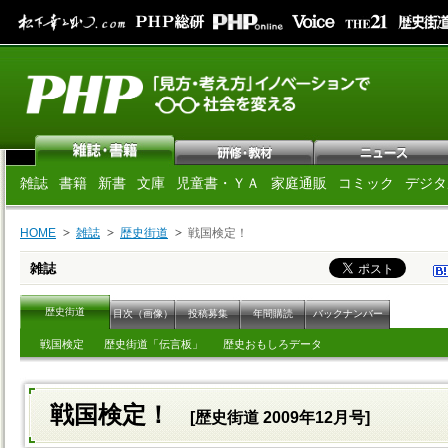
雑誌
書籍
新書
文庫
児童書・ＹＡ
家庭通販
コミック
デジタ
HOME
雑誌
歴史街道
戦国検定！
雑誌
歴史街道
目次（画像）
投稿募集
年間購読
バックナンバー
戦国検定
歴史街道「伝言板」
歴史おもしろデータ
戦国検定！
[歴史街道 2009年12月号]