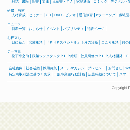
雑誌
書籍
新書
文庫
児童書・ＹＡ
家庭通販
コミック
デジタル・
研修・教材
人材育成
セミナー
CD
DVD・ビデオ
通信教育
eラーニング
職域図
ニュース
新着一覧
おしらせ
イベント
パブリシティ
特設ページ
お役立ち
日に新た
恋愛相談
『ＰＨＰスペシャル』今月の診断
こころ相談
何の
テーマ別
松下幸之助
政策シンクタンクＰＨＰ総研
社員研修のＰＨＰ人材開発
Ｐ
会社案内
社会活動
採用募集
メールマガジン
プレゼント
お問合せ
W
特定商取引法に基づく表示
一般事業主行動計画
広告掲載について
スマー
Copyright 