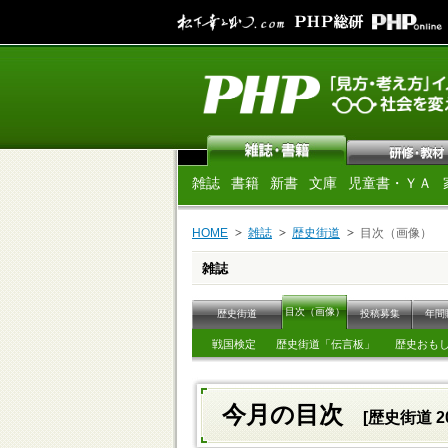
雑誌
書籍
新書
文庫
児童書・ＹＡ
HOME
雑誌
歴史街道
目次（画像）
雑誌
目次（画像）
歴史街道
投稿募集
年間
戦国検定
歴史街道「伝言板」
歴史おも
今月の目次
[歴史街道 2