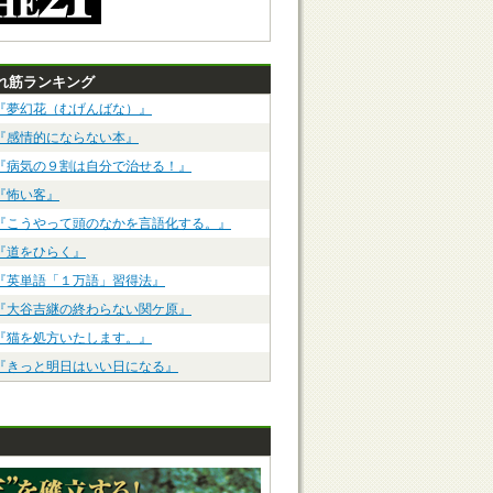
れ筋ランキング
『夢幻花（むげんばな）』
『感情的にならない本』
『病気の９割は自分で治せる！』
『怖い客』
『こうやって頭のなかを言語化する。』
『道をひらく』
『英単語「１万語」習得法』
『大谷吉継の終わらない関ケ原』
『猫を処方いたします。』
『きっと明日はいい日になる』