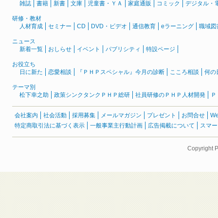
雑誌
書籍
新書
文庫
児童書・ＹＡ
家庭通販
コミック
デジタル・
研修・教材
人材育成
セミナー
CD
DVD・ビデオ
通信教育
eラーニング
職域図
ニュース
新着一覧
おしらせ
イベント
パブリシティ
特設ページ
お役立ち
日に新た
恋愛相談
『ＰＨＰスペシャル』今月の診断
こころ相談
何の
テーマ別
松下幸之助
政策シンクタンクＰＨＰ総研
社員研修のＰＨＰ人材開発
Ｐ
会社案内
社会活動
採用募集
メールマガジン
プレゼント
お問合せ
W
特定商取引法に基づく表示
一般事業主行動計画
広告掲載について
スマー
Copyright 