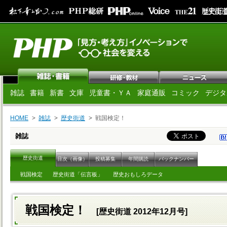
雑誌
書籍
新書
文庫
児童書・ＹＡ
家庭通販
コミック
デジタ
HOME
雑誌
歴史街道
戦国検定！
雑誌
歴史街道
目次（画像）
投稿募集
年間購読
バックナンバー
戦国検定
歴史街道「伝言板」
歴史おもしろデータ
戦国検定！
[歴史街道 2012年12月号]