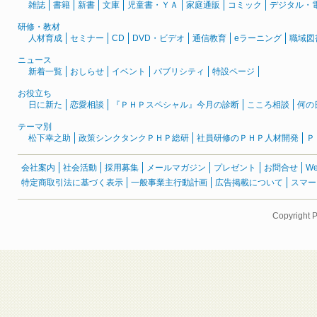
雑誌
書籍
新書
文庫
児童書・ＹＡ
家庭通販
コミック
デジタル・
研修・教材
人材育成
セミナー
CD
DVD・ビデオ
通信教育
eラーニング
職域図
ニュース
新着一覧
おしらせ
イベント
パブリシティ
特設ページ
お役立ち
日に新た
恋愛相談
『ＰＨＰスペシャル』今月の診断
こころ相談
何の
テーマ別
松下幸之助
政策シンクタンクＰＨＰ総研
社員研修のＰＨＰ人材開発
Ｐ
会社案内
社会活動
採用募集
メールマガジン
プレゼント
お問合せ
W
特定商取引法に基づく表示
一般事業主行動計画
広告掲載について
スマー
Copyright 