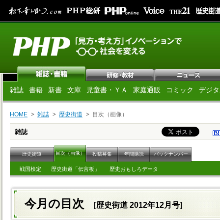
雑誌
書籍
新書
文庫
児童書・ＹＡ
家庭通販
コミック
デジタ
HOME
雑誌
歴史街道
目次（画像）
雑誌
目次（画像）
歴史街道
投稿募集
年間購読
バックナンバー
戦国検定
歴史街道「伝言板」
歴史おもしろデータ
今月の目次
[歴史街道 2012年12月号]