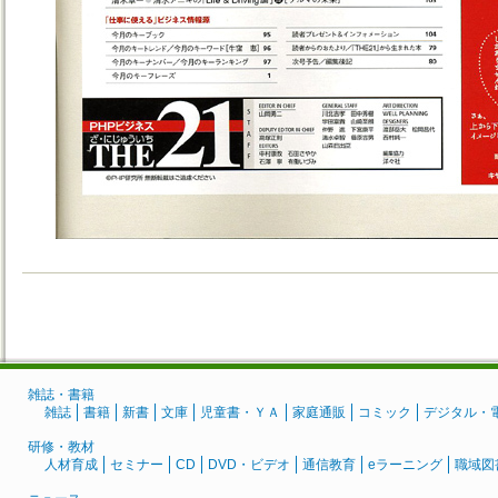
雑誌・書籍
雑誌
書籍
新書
文庫
児童書・ＹＡ
家庭通販
コミック
デジタル・
研修・教材
人材育成
セミナー
CD
DVD・ビデオ
通信教育
eラーニング
職域図