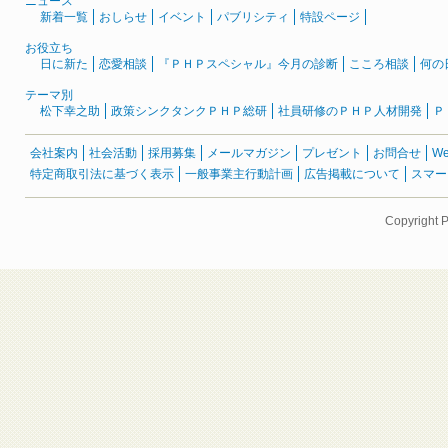
ニュース
新着一覧
おしらせ
イベント
パブリシティ
特設ページ
お役立ち
日に新た
恋愛相談
『ＰＨＰスペシャル』今月の診断
こころ相談
何の
テーマ別
松下幸之助
政策シンクタンクＰＨＰ総研
社員研修のＰＨＰ人材開発
Ｐ
会社案内
社会活動
採用募集
メールマガジン
プレゼント
お問合せ
W
特定商取引法に基づく表示
一般事業主行動計画
広告掲載について
スマー
Copyright 