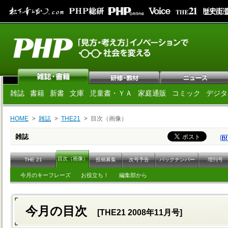
雑誌
書籍
新書
文庫
児童書・ＹＡ
家庭通販
コミック
デジタ
HOME
雑誌
THE21
目次（画像）
雑誌
目次（画像）
THE 21
投稿募集
次号予告
バックナンバー
増刊号
今月のキーフレーズ
お役立ち！
編集部から
今月の目次
[THE21 2008年11月号]