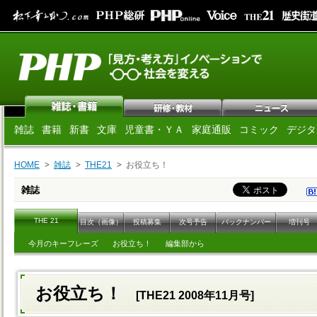
雑誌
書籍
新書
文庫
児童書・ＹＡ
家庭通販
コミック
デジタ
HOME
雑誌
THE21
お役立ち！
雑誌
THE 21
目次（画像）
投稿募集
次号予告
バックナンバー
増刊号
今月のキーフレーズ
お役立ち！
編集部から
お役立ち！
[THE21 2008年11月号]