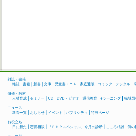
雑誌・書籍
雑誌
書籍
新書
文庫
児童書・ＹＡ
家庭通販
コミック
デジタル・
研修・教材
人材育成
セミナー
CD
DVD・ビデオ
通信教育
eラーニング
職域図
ニュース
新着一覧
おしらせ
イベント
パブリシティ
特設ページ
お役立ち
日に新た
恋愛相談
『ＰＨＰスペシャル』今月の診断
こころ相談
何の