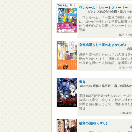
ワンルーム・ショートストーリー
ピクシブ株式会社企画・協力 PH
「ワンルーム」「一部屋で完結」を
に、pixivが主催した文学賞に応募
から優秀作品を厳選したショートシ
説集。
978-4-5
京都祇園もも吉庵のあまから帖3
志
忽然と姿を消したかつての人気役者
現れたわけとは？ 祇園の甘味処に
の哀歓を描いた人情物語、急展開の
978-4-5
青鬼
noprops 原作／黒田研二 著／鈴羅木
累計100万部突破の大人気シリーズ
待望の文庫化。迫りくる敵から逃れ
仲間と謎を解くことで、閉ざされた
出せ...
978-4-5
後宮の薬師(くすし)