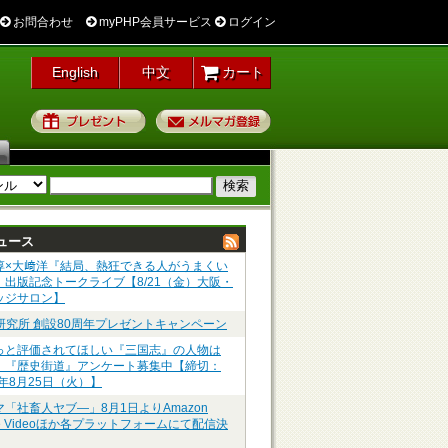
お問合わせ
myPHP会員サービス
ログイン
English
中文
カート
プレゼント
メルマガ登録
ュース
淳×大﨑洋『結局、熱狂できる人がうまくい
』出版記念トークライブ【8/21（金）大阪・
ッジサロン】
P研究所 創設80周年プレゼントキャンペーン
っと評価されてほしい『三国志』の人物は
】『歴史街道』アンケート募集中【締切：
6年8月25日（火）】
マ「社畜人ヤブ―」8月1日よりAmazon
me Videoほか各プラットフォームにて配信決