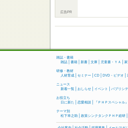
広告PR
雑誌・書籍
雑誌
書籍
新書
文庫
児童書・ＹＡ
家
研修・教材
人材育成
セミナー
CD
DVD・ビデオ
ニュース
新着一覧
おしらせ
イベント
パブリシ
お役立ち
日に新た
恋愛相談
『ＰＨＰスペシャル
テーマ別
松下幸之助
政策シンクタンクＰＨＰ総研
会社案内
社会活動
採用募集
メールマガ