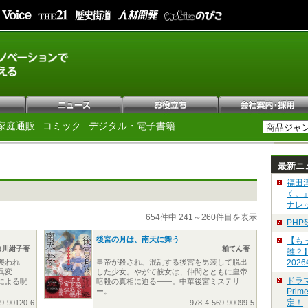
家庭通販
コミック
デジタル・電子書籍
最新ニ
福田
く。
ナレ
654件中 241～260件目を表示
PH
後宮の月は、南天に舞う
【も
白川紺子著
柏てん著
誰？
襲われ
皇帝が殺され、混乱する後宮を男装して脱出
202
異変
した少女。やがて彼女は、仲間とともに皇帝
ドラ
による呪
暗殺の真相に迫る――。中華後宮ミステリ
ー。
Pri
定！
69-90120-6
978-4-569-90099-5