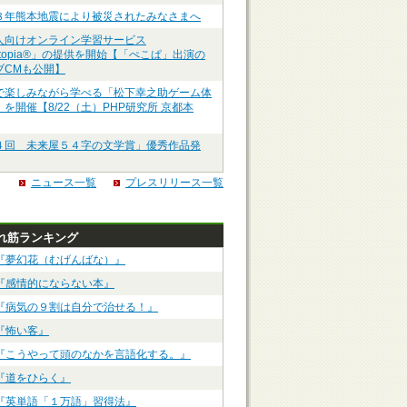
８年熊本地震により被災されたみなさまへ
人向けオンライン学習サービス
ztopia®」の提供を開始【「ぺこぱ」出演の
ブCMも公開】
で楽しみながら学べる「松下幸之助ゲーム体
を開催【8/22（土）PHP研究所 京都本
４回 未来屋５４字の文学賞」優秀作品発
ニュース一覧
プレスリリース一覧
れ筋ランキング
『夢幻花（むげんばな）』
『感情的にならない本』
『病気の９割は自分で治せる！』
『怖い客』
『こうやって頭のなかを言語化する。』
『道をひらく』
『英単語「１万語」習得法』