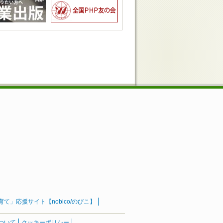
」応援サイト【nobico/のびこ】
ついて
クッキーポリシー