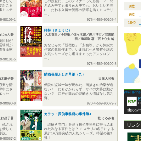
師として
この捜査に、このディナーって必要！？ 聞
で起こる
き込み中でも張り込み中でも、おいしい料理
8位
事ミステ
にこだわる久留米警部の活躍を描くミステリ
ー。
9位
69-90109-1
978-4-569-90108-4
10位
矜持（きょうじ）
ぬじゅん著
大沢在昌／今野敏／佐々木譲／黒川博行／安東能
明／逢坂剛 著 西上心太 編
劇団員が
居場所が
おなじみの「新宿鮫」「安積班」から気鋭の
青春＆家
作家の意欲作まで、いま読むべき警察小説の
人気シリーズから選りすぐったアンソロジ
ー。
69-90101-5
978-4-569-90100-8
鯖猫長屋ふしぎ草紙（九）
柚木麻子著
田牧大和著
必要な情
伝説の盗賊一味が現れた。画描きの拾楽が危
夢中にさ
ない！ にもかかわらず、サバの大将は動か
@PHPIn
エッセ
ない？ 江戸が舞台の謎解き人情ばなし第九
弾。
P
P
69-90098-8
978-4-569-90079-7
他のtwi
カラット探偵事務所の事件簿3
三好昌子著
乾 くるみ著
、残され
「謎解き専門」を謳う探偵事務所に持ち込ま
を優しく
れた次なる事件とは？ ミステリの名手による
小説。
累計14万部突破の人気シリーズ、待望の第3
弾！
69-90087-2