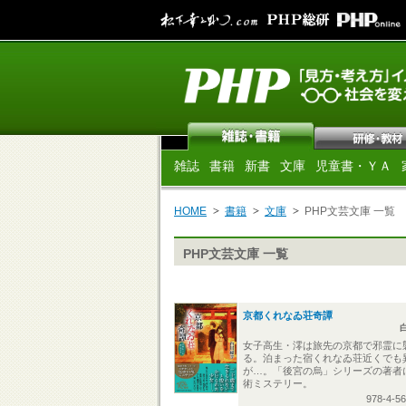
雑誌
書籍
新書
文庫
児童書・ＹＡ
HOME
書籍
文庫
PHP文芸文庫 一覧
PHP文芸文庫 一覧
京都くれなゐ荘奇譚
女子高生・澪は旅先の京都で邪霊に
る。泊まった宿くれなゐ荘近くでも
が…。「後宮の烏」シリーズの著者
術ミステリー。
978-4-5