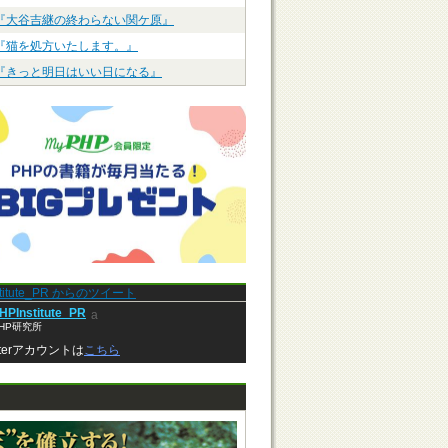
『大谷吉継の終わらない関ケ原』
『猫を処方いたします。』
『きっと明日はいい日になる』
stitute_PR からのツイート
HPInstitute_PR
a
HP研究所
tterアカウントは
こちら