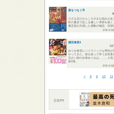
星をつなぐ手
小さな店だからこそ大きな悩みがあ
町の書店で起こる優しい奇跡を描く
書店員が共感した感動の物語、待望
978-4-5
婚活食堂4
山
めぐみ食堂にハイスペックな男性が
やってきた。彼を巡って争う女性客
元占い師の女将めぐみは……。人気
第4弾。
978-4-5
<
8
9
10
11
広告PR