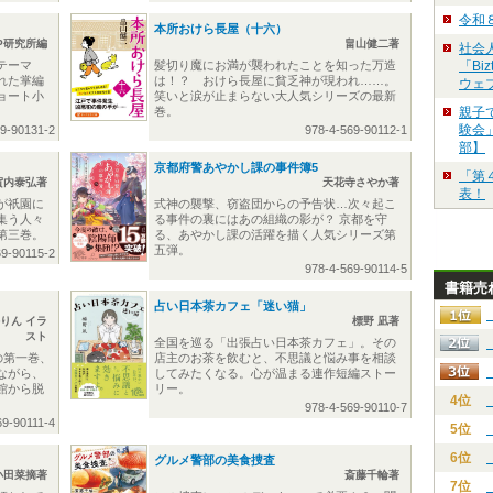
令和
本所おけら長屋（十六）
P研究所編
畠山健二著
社会
テーマ
髪切り魔にお満が襲われたことを知った万造
「Bi
された掌編
は！？ おけら長屋に貧乏神が現われ……。
ウェ
ョート小
笑いと涙が止まらない大人気シリーズの最新
巻。
親子
験会」
69-90131-2
978-4-569-90112-1
部】
京都府警あやかし課の事件簿5
「第
賀内泰弘著
天花寺さやか著
表！
が祇園に
式神の襲撃、窃盗団からの予告状…次々起こ
集う人々
る事件の裏にはあの組織の影が？ 京都を守
第三巻。
る、あやかし課の活躍を描く人気シリーズ第
五弾。
69-90115-2
978-4-569-90114-5
書籍売
占い日本茶カフェ「迷い猫」
かりん イラ
標野 凪著
スト
全国を巡る「出張占い日本茶カフェ」。その
の第一巻、
店主のお茶を飲むと、不思議と悩み事を相談
ながら、
してみたくなる。心が温まる連作短編ストー
館から脱
リー。
4位
978-4-569-90110-7
69-90111-4
5位
6位
グルメ警部の美食捜査
小田菜摘著
斎藤千輪著
7位