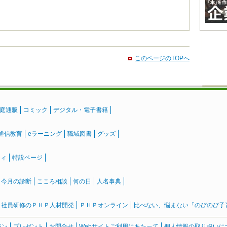
このページのTOPへ
庭通販
コミック
デジタル・電子書籍
通信教育
eラーニング
職域図書
グッズ
ティ
特設ページ
』今月の診断
こころ相談
何の日
人名事典
社員研修のＰＨＰ人材開発
ＰＨＰオンライン
比べない、悩まない「のびのび子育て
ジン
プレゼント
お問合せ
Webサイトご利用にあたって
個人情報の取り扱いに