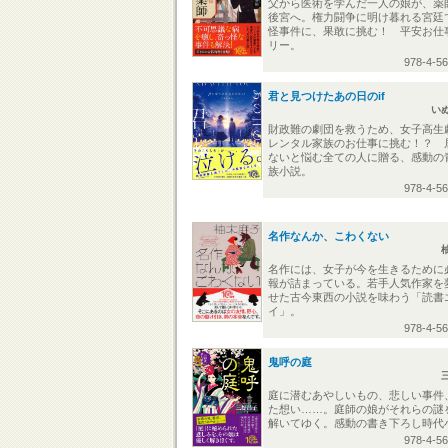
父から医術を学んだ一人の娘が、薬
後宮へ。権力闘争に明け暮れる宮廷
怪事件に、果敢に挑む！ 平安お仕
リー。
978-4-5
君と見つけたあの日のif
い
財政難の劇団を救うため、女子高生
レンタル家族のお仕事に挑む！？ 
ないと悩む全ての人に贈る、感動の
族小説。
978-4-5
名作なんか、こわくない
名作には、女子が今を生きるために
報が詰まっている。若手人気作家を
せた古今東西の小説を味わう「読書
イ」。
978-4-5
鬼呼の庭
庭に潜むあやしいもの、悲しい事件
た想い……。庭師の娘がそれらの謎
解いてゆく。感動の書き下ろし時代
978-4-5