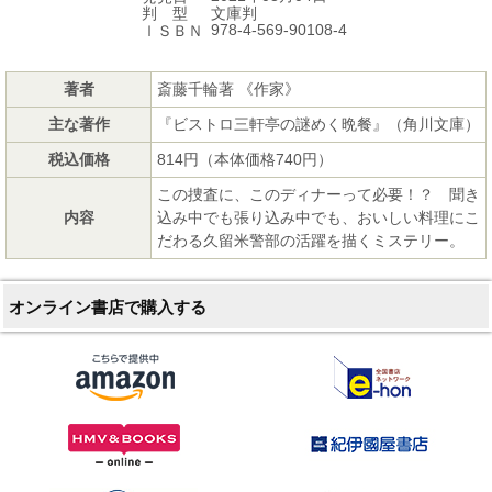
文庫判
判 型
978-4-569-90108-4
ＩＳＢＮ
著者
斎藤千輪著 《作家》
主な著作
『ビストロ三軒亭の謎めく晩餐』（角川文庫）
税込価格
814円（本体価格740円）
この捜査に、このディナーって必要！？ 聞き
内容
込み中でも張り込み中でも、おいしい料理にこ
だわる久留米警部の活躍を描くミステリー。
オンライン書店で購入する