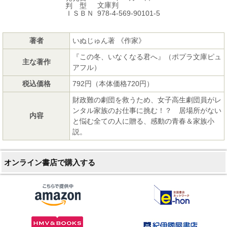
文庫判
判 型
978-4-569-90101-5
ＩＳＢＮ
著者
いぬじゅん著 《作家》
『この冬、いなくなる君へ』（ポプラ文庫ピュ
主な著作
アフル）
税込価格
792円（本体価格720円）
財政難の劇団を救うため、女子高生劇団員がレ
ンタル家族のお仕事に挑む！？ 居場所がない
内容
と悩む全ての人に贈る、感動の青春＆家族小
説。
オンライン書店で購入する