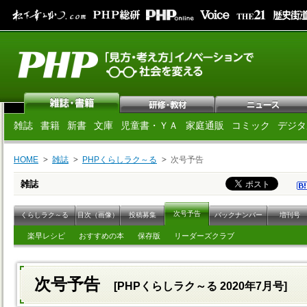
雑誌
書籍
新書
文庫
児童書・ＹＡ
家庭通販
コミック
デジタ
HOME
雑誌
PHPくらしラク～る
次号予告
雑誌
次号予告
くらしラク～る
目次（画像）
投稿募集
バックナンバー
増刊号
楽早レシピ
おすすめの本
保存版
リーダーズクラブ
次号予告
[PHPくらしラク～る 2020年7月号]