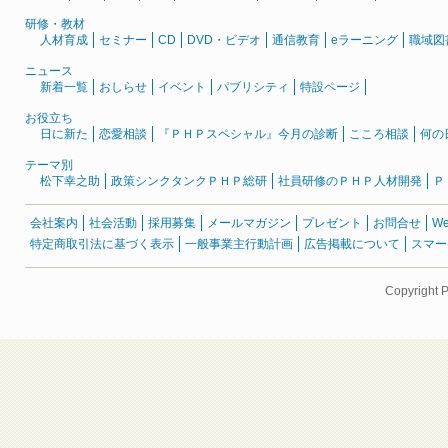
研修・教材
人材育成
セミナー
CD
DVD・ビデオ
通信教育
eラーニング
職域図
ニュース
新着一覧
おしらせ
イベント
パブリシティ
特設ページ
お役立ち
日に新た
恋愛相談
『ＰＨＰスペシャル』今月の診断
こころ相談
何の
テーマ別
松下幸之助
政策シンクタンクＰＨＰ総研
社員研修のＰＨＰ人材開発
Ｐ
会社案内
社会活動
採用募集
メールマガジン
プレゼント
お問合せ
W
特定商取引法に基づく表示
一般事業主行動計画
広告掲載について
スマー
Copyright 