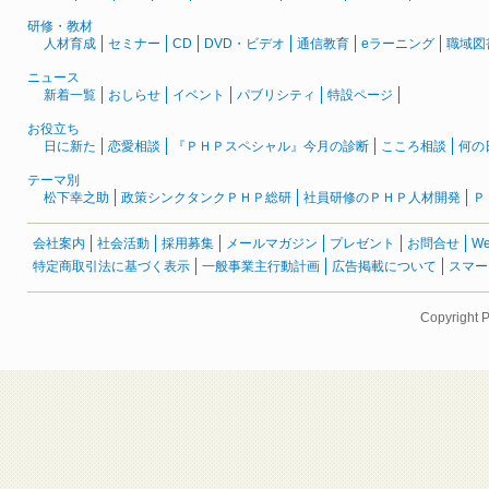
研修・教材
人材育成
セミナー
CD
DVD・ビデオ
通信教育
eラーニング
職域図
ニュース
新着一覧
おしらせ
イベント
パブリシティ
特設ページ
お役立ち
日に新た
恋愛相談
『ＰＨＰスペシャル』今月の診断
こころ相談
何の
テーマ別
松下幸之助
政策シンクタンクＰＨＰ総研
社員研修のＰＨＰ人材開発
Ｐ
会社案内
社会活動
採用募集
メールマガジン
プレゼント
お問合せ
W
特定商取引法に基づく表示
一般事業主行動計画
広告掲載について
スマー
Copyright 