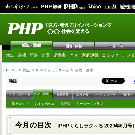
雑誌
書籍
新書
文庫
児童書・ＹＡ
家庭通販
コミック
デジタ
HOME
雑誌
PHPくらしラク～る
目次（画像）
雑誌
目次（画像）
くらしラク～る
投稿募集
次号予告
バックナンバー
増刊号
楽早レシピ
おすすめの本
保存版
リーダーズクラブ
今月の目次
[PHPくらしラク～る 2020年6月号]