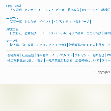
研修・教材
人材育成
セミナー
CD
DVD・ビデオ
通信教育
eラーニング
職域図
ニュース
新着一覧
おしらせ
イベント
パブリシティ
特設ページ
お役立ち
日に新た
恋愛相談
『ＰＨＰスペシャル』今月の診断
こころ相談
何の
テーマ別
松下幸之助
政策シンクタンクＰＨＰ総研
社員研修のＰＨＰ人材開発
Ｐ
会社案内
社会活動
採用募集
メールマガジン
プレゼント
お問合せ
W
特定商取引法に基づく表示
一般事業主行動計画
広告掲載について
スマー
Copyright 