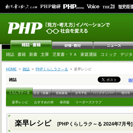
雑誌
書籍
新書
文庫
児童書・ＹＡ
家庭通販
コミック
デジタ
HOME
雑誌
PHPくらしラク～る
楽早レシピ
雑誌
くらしラク～る
目次（画像）
投稿募集
次号予告
バックナンバー
増刊号
楽早レシピ
おすすめの本
保存版
リーダーズクラブ
楽早レシピ
[PHPくらしラク～る 2024年7月号]